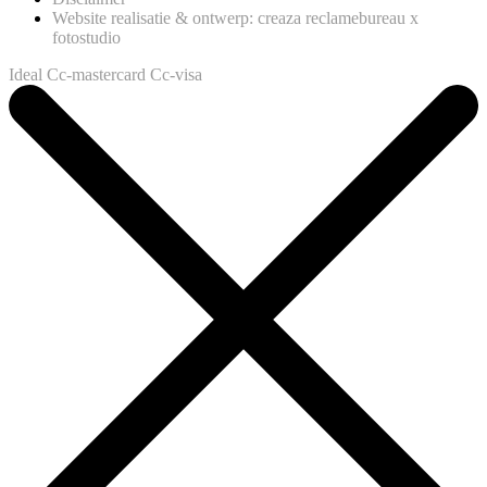
Website realisatie & ontwerp: creaza reclamebureau x
fotostudio
Ideal
Cc-mastercard
Cc-visa