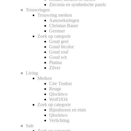
Zirconia en synthetische parels
Trouwringen
Trouwring merken
Aanzoeksringen
Christian Bauer
Gerstner
Zoek op categorie
Goud geel
Goud bicolor
Goud rosé
Goud wit
Platina
Zilver
Living
Merken
Cire Trudon
Reuge
Qlocktwo
Wolf1834
Zoek op categorie
Bijouboxen en etuis
Qlocktwo
Verlichting
Sale
Zoek op categorie