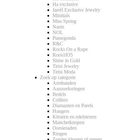
Ha exclusive
Jarrèl Exclusive Jewelry
Minitials
Miss Spring
Nanis
NOL
Pianegonda
R&C
Rocks On a Rope
Roos1835
Shine in Gold
Tirisi Jewelry
Tirisi Moda
Zoek op categorie
Armbanden
Aanzoeksringen
Bedels
Colliers
Diamanten en Parels
Hangers
Kleuren en edelstenen
Manchetknopen
Oorsieraden
Ringen
Zonder kleuren of stenen