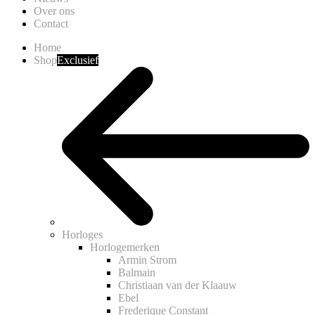
Over ons
Contact
Home
Shop
Exclusief
Horloges
Horlogemerken
Armin Strom
Balmain
Christiaan van der Klaauw
Ebel
Frederique Constant