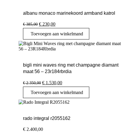
albanu monaco marinekoord armband katrol
Oorspronkelijke
Huidige
€
230,00
€
385,00
prijs
prijs
Toevoegen aan winkelmand
was:
is:
€ 385,00.
€ 230,00.
bigli mini waves ring met champagne diamant
maat 56 – 23r184rbrdia
Oorspronkelijke
Huidige
€
1.530,00
€
2.350,00
prijs
prijs
Toevoegen aan winkelmand
was:
is:
€ 2.350,00.
€ 1.530,00.
rado integral r2055162
€
2.400,00