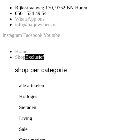
Ga
Rijksstraatweg 170, 9752 BN Haren
naar
050 - 534 49 54
de
WhatsApp ons
inhoud
info@ha-juweliers.nl
Instagram
Facebook
Youtube
Home
Shop
Exclusief
shop per categorie
alle artikelen
Horloges
Sieraden
Living
Sale