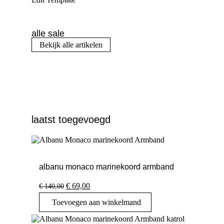
alle sale
Bekijk alle artikelen
laatst toegevoegd
albanu monaco marinekoord armband
Oorspronkelijke
Huidige
€
69,00
€
140,00
prijs
prijs
Toevoegen aan winkelmand
was:
is:
€ 140,00.
€ 69,00.