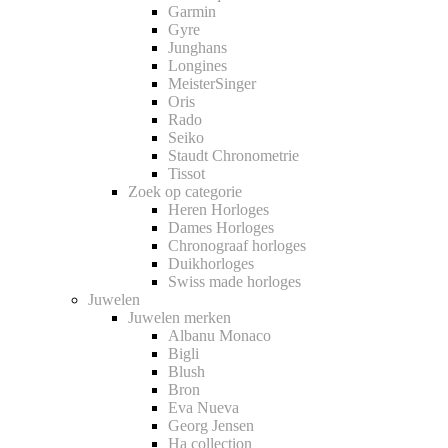
Garmin
Gyre
Junghans
Longines
MeisterSinger
Oris
Rado
Seiko
Staudt Chronometrie
Tissot
Zoek op categorie
Heren Horloges
Dames Horloges
Chronograaf horloges
Duikhorloges
Swiss made horloges
Juwelen
Juwelen merken
Albanu Monaco
Bigli
Blush
Bron
Eva Nueva
Georg Jensen
Ha collection