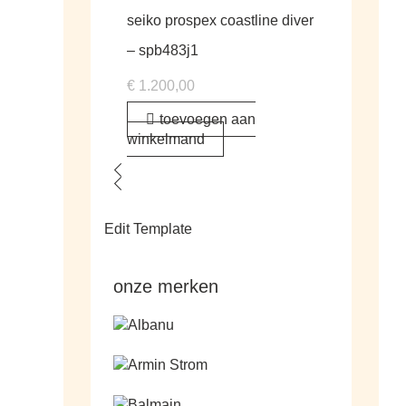
seiko prospex coastline diver
– spb483j1
€
1.200,00
toevoegen aan
winkelmand
Edit Template
onze merken
Ga naar de shop
Ga naar de shop