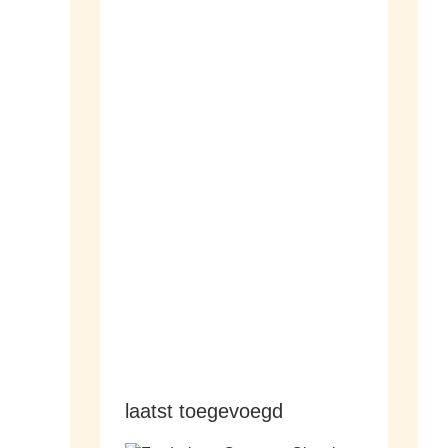
dameshorloges
herenhorloges
laatst toegevoegd