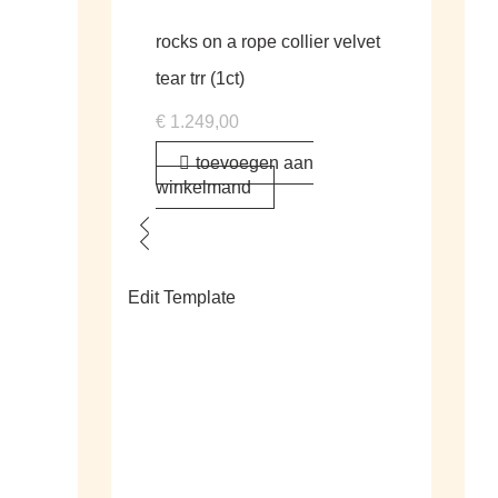
rocks on a rope collier velvet
tear trr (1ct)
€
1.249,00
toevoegen aan
winkelmand
Edit Template
alle living