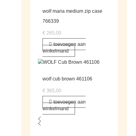
wolf maria medium zip case
766339
€
265,00
toevoegen aan
winkelmand
wolf cub brown 461106
€
365,00
toevoegen aan
winkelmand