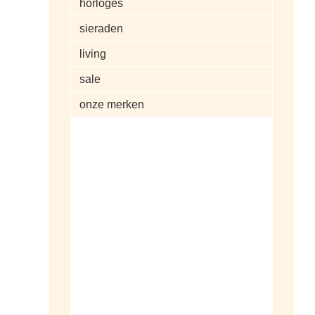
horloges
sieraden
living
sale
onze merken
alle artikelen
dameshorloges