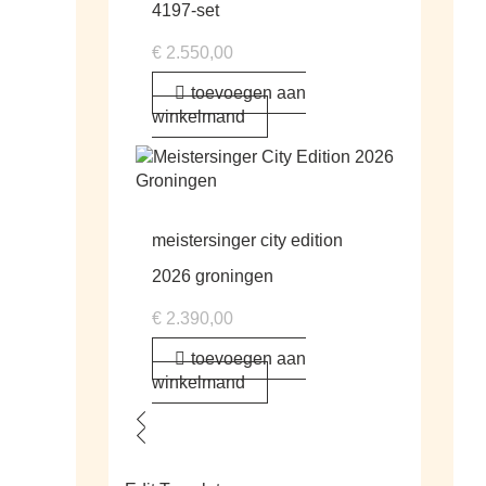
4197-set
€
2.550,00
toevoegen aan
winkelmand
meistersinger city edition
2026 groningen
€
2.390,00
toevoegen aan
winkelmand