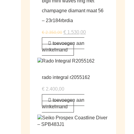
bigli mini waves ring met
champagne diamant maat 56
– 23r184rbrdia
€
1.530,00
€
2.350,00
toevoegen aan
winkelmand
rado integral r2055162
€
2.400,00
toevoegen aan
winkelmand