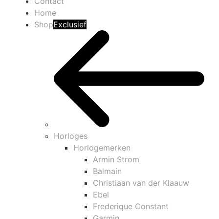
Contact
Home
Shop
Exclusief
Horloges
Horlogemerken
Armin Strom
Balmain
Christiaan van der Klaauw
Ebel
Frederique Constant
Garmin