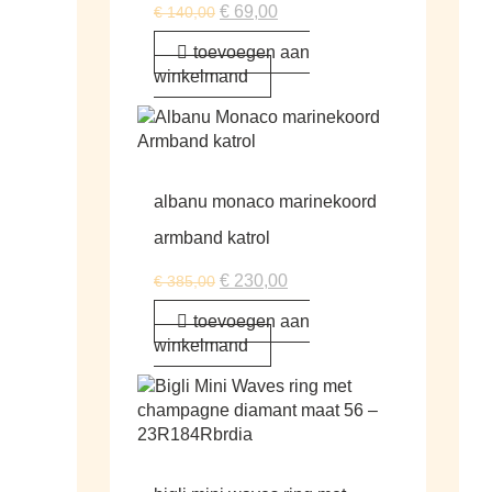
€
69,00
€
140,00
toevoegen aan
winkelmand
albanu monaco marinekoord
armband katrol
€
230,00
€
385,00
toevoegen aan
winkelmand