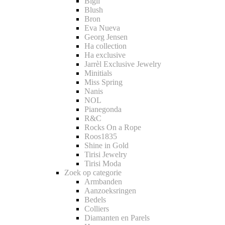
Bigli
Blush
Bron
Eva Nueva
Georg Jensen
Ha collection
Ha exclusive
Jarrèl Exclusive Jewelry
Minitials
Miss Spring
Nanis
NOL
Pianegonda
R&C
Rocks On a Rope
Roos1835
Shine in Gold
Tirisi Jewelry
Tirisi Moda
Zoek op categorie
Armbanden
Aanzoeksringen
Bedels
Colliers
Diamanten en Parels