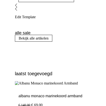
Edit Template
alle sale
Bekijk alle artikelen
laatst toegevoegd
albanu monaco marinekoord armband
Oorspronkelijke
Huidige
€
69,00
€
140,00