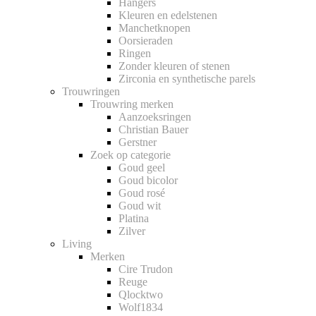
Hangers
Kleuren en edelstenen
Manchetknopen
Oorsieraden
Ringen
Zonder kleuren of stenen
Zirconia en synthetische parels
Trouwringen
Trouwring merken
Aanzoeksringen
Christian Bauer
Gerstner
Zoek op categorie
Goud geel
Goud bicolor
Goud rosé
Goud wit
Platina
Zilver
Living
Merken
Cire Trudon
Reuge
Qlocktwo
Wolf1834