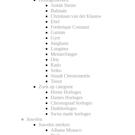
Armin Strom
Balmain
Christiaan van der Klaauw
Ebel
Frederique Constant
Garmin
Gyre
Junghans
Longines
MeisterSinger
Oris
Rado
Seiko
Staudt Chronometrie
Tissot
Zoek op categorie
Heren Horloges
Dames Horloges
Chronograaf horloges
Duikhorloges
Swiss made horloges
Juwelen
Juwelen merken
Albanu Monaco