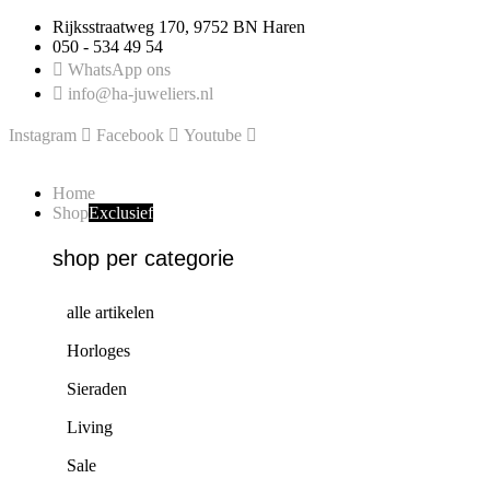
Ga
Rijksstraatweg 170, 9752 BN Haren
naar
050 - 534 49 54
de
WhatsApp ons
inhoud
info@ha-juweliers.nl
Instagram
Facebook
Youtube
Home
Shop
Exclusief
shop per categorie
alle artikelen
Horloges
Sieraden
Living
Sale