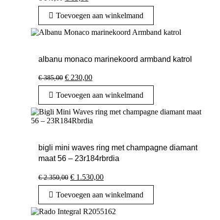
prijs
prijs
was:
is:
Toevoegen aan winkelmand
€ 140,00.
€ 69,00.
albanu monaco marinekoord armband katrol
Oorspronkelijke
Huidige
€
230,00
€
385,00
prijs
prijs
was:
is:
Toevoegen aan winkelmand
€ 385,00.
€ 230,00.
bigli mini waves ring met champagne diamant
maat 56 – 23r184rbrdia
Oorspronkelijke
Huidige
€
1.530,00
€
2.350,00
prijs
prijs
was:
is:
Toevoegen aan winkelmand
€ 2.350,00.
€ 1.530,00.