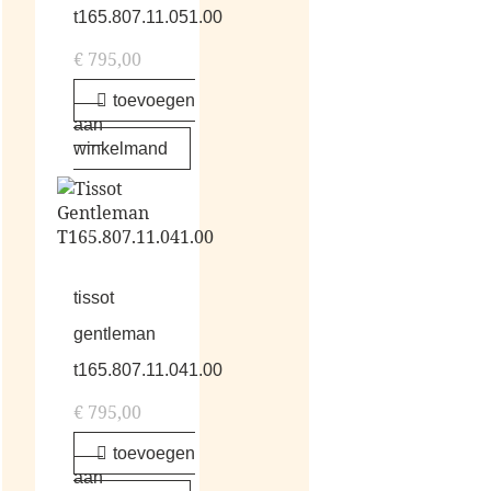
t165.807.11.051.00
€
795,00
toevoegen
aan
winkelmand
tissot
gentleman
t165.807.11.041.00
€
795,00
toevoegen
aan