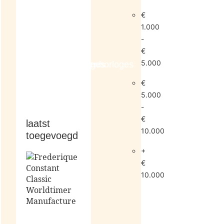
€
1.000
-
€
5.000
dameshorloges
herenhorloges
€
5.000
-
€
laatst
10.000
toegevoegd
+
€
10.000