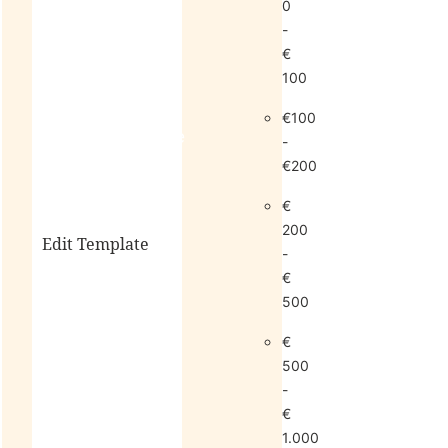
0
-
€
100
€100
living
sale
-
€200
€
200
Edit Template
-
€
500
alle
€
horloges
500
-
€
1.000