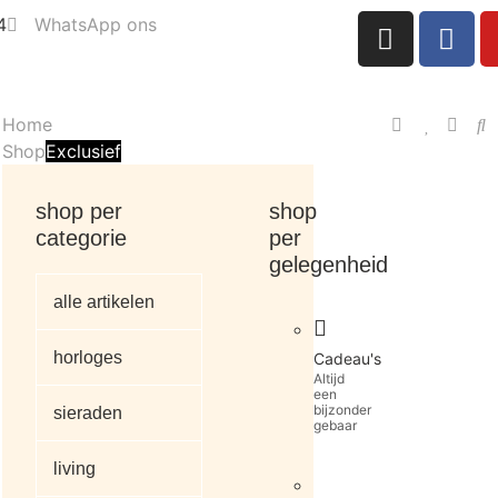
4
WhatsApp ons
Home
Shop
Exclusief
shop per
shop
categorie
per
gelegenheid
alle artikelen
horloges
Cadeau's
Altijd
een
bijzonder
sieraden
gebaar
living