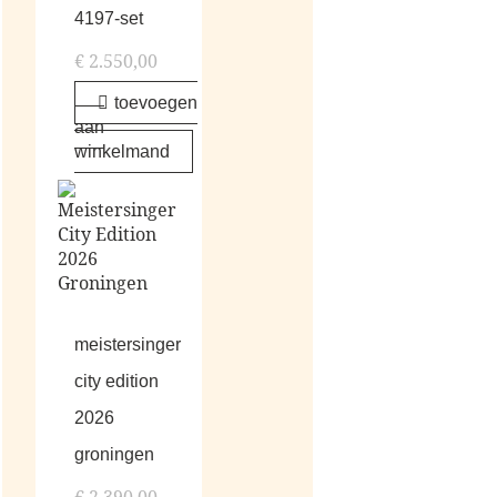
4197-set
€
2.550,00
toevoegen
aan
winkelmand
meistersinger
city edition
2026
groningen