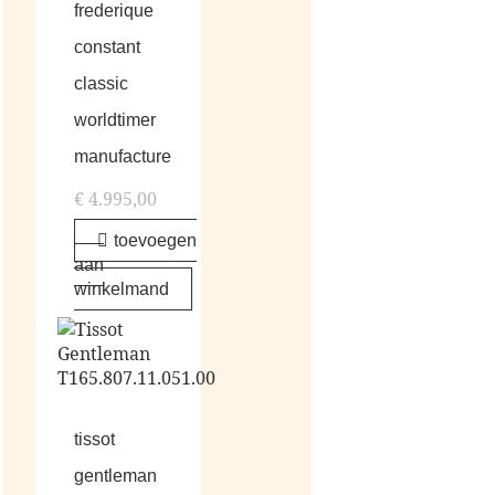
frederique
constant
classic
worldtimer
manufacture
€
4.995,00
toevoegen
aan
winkelmand
tissot
gentleman