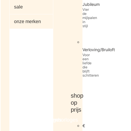
Jubileum
sale
Vier
de
mijlpalen
onze merken
in
stijl
alle
Verloving/Bruiloft
artikelen
Voor
een
liefde
die
blijft
schitteren
shop
op
prijs
dameshorloges
herenhorloges
€