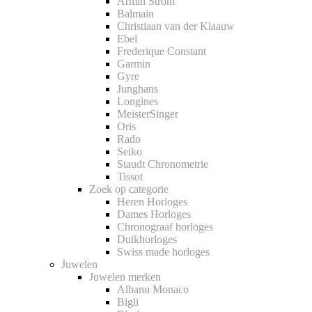
Armin Strom
Balmain
Christiaan van der Klaauw
Ebel
Frederique Constant
Garmin
Gyre
Junghans
Longines
MeisterSinger
Oris
Rado
Seiko
Staudt Chronometrie
Tissot
Zoek op categorie
Heren Horloges
Dames Horloges
Chronograaf horloges
Duikhorloges
Swiss made horloges
Juwelen
Juwelen merken
Albanu Monaco
Bigli