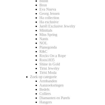
Blush
Bron
Eva Nueva
Georg Jensen
Ha collection
Ha exclusive
Jarrèl Exclusive Jewelry
Minitials
Miss Spring
Nanis
NOL
Pianegonda
R&C
Rocks On a Rope
Roos1835
Shine in Gold
Tirisi Jewelry
Tirisi Moda
Zoek op categorie
Armbanden
Aanzoeksringen
Bedels
Colliers
Diamanten en Parels
Hangers