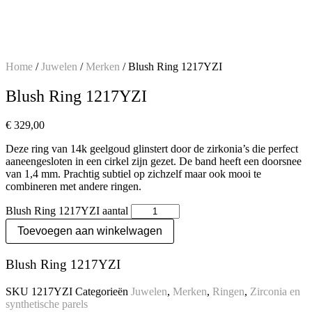
Home
/
Juwelen
/
Merken
/ Blush Ring 1217YZI
Blush Ring 1217YZI
€
329,00
Deze ring van 14k geelgoud glinstert door de zirkonia’s die perfect
aaneengesloten in een cirkel zijn gezet. De band heeft een doorsnee
van 1,4 mm. Prachtig subtiel op zichzelf maar ook mooi te
combineren met andere ringen.
Blush Ring 1217YZI aantal
Toevoegen aan winkelwagen
Blush Ring 1217YZI
SKU
1217YZI
Categorieën
Juwelen
,
Merken
,
Ringen
,
Zirconia en
synthetische parels