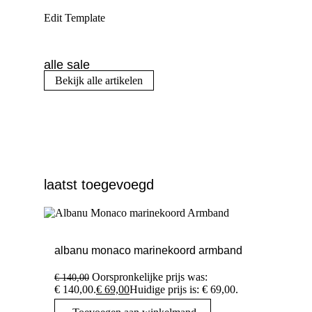
Edit Template
alle sale
Bekijk alle artikelen
laatst toegevoegd
albanu monaco marinekoord armband
Oorspronkelijke prijs was:
€
140,00
€ 140,00.
€
69,00
Huidige prijs is: € 69,00.