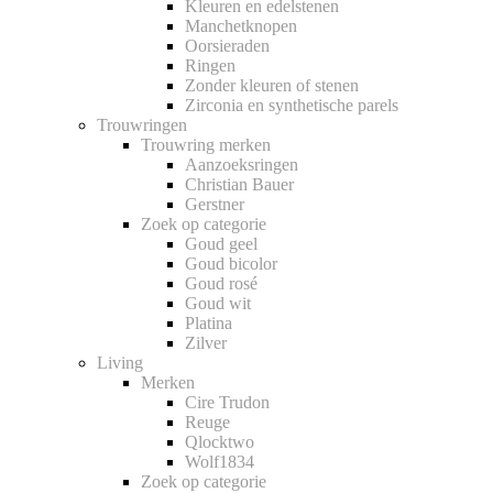
Kleuren en edelstenen
Manchetknopen
Oorsieraden
Ringen
Zonder kleuren of stenen
Zirconia en synthetische parels
Trouwringen
Trouwring merken
Aanzoeksringen
Christian Bauer
Gerstner
Zoek op categorie
Goud geel
Goud bicolor
Goud rosé
Goud wit
Platina
Zilver
Living
Merken
Cire Trudon
Reuge
Qlocktwo
Wolf1834
Zoek op categorie