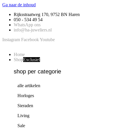
Ga naar de inhoud
Rijksstraatweg 170, 9752 BN Haren
050 - 534 49 54
WhatsApp ons
info@ha-juweliers.nl
Instagram
Facebook
Youtube
Home
Shop
Exclusief
shop per categorie
alle artikelen
Horloges
Sieraden
Living
Sale