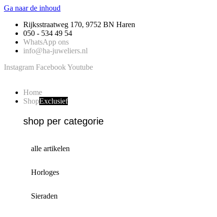
Ga naar de inhoud
Rijksstraatweg 170, 9752 BN Haren
050 - 534 49 54
WhatsApp ons
info@ha-juweliers.nl
Instagram
Facebook
Youtube
Home
Shop
Exclusief
shop per categorie
alle artikelen
Horloges
Sieraden