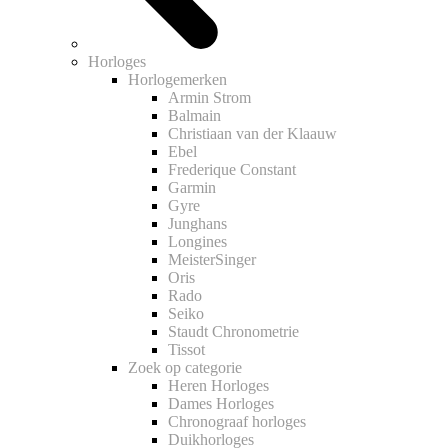
Horloges
Horlogemerken
Armin Strom
Balmain
Christiaan van der Klaauw
Ebel
Frederique Constant
Garmin
Gyre
Junghans
Longines
MeisterSinger
Oris
Rado
Seiko
Staudt Chronometrie
Tissot
Zoek op categorie
Heren Horloges
Dames Horloges
Chronograaf horloges
Duikhorloges