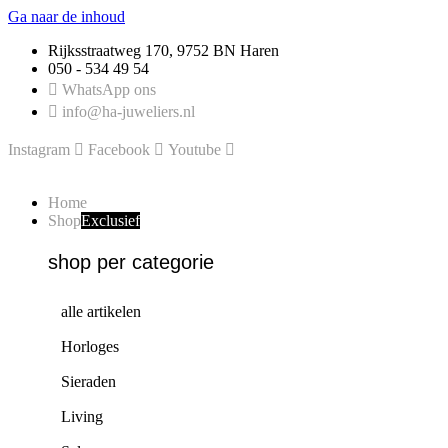
Ga naar de inhoud
Rijksstraatweg 170, 9752 BN Haren
050 - 534 49 54
WhatsApp ons
info@ha-juweliers.nl
Instagram
Facebook
Youtube
Home
Shop
Exclusief
shop per categorie
alle artikelen
Horloges
Sieraden
Living