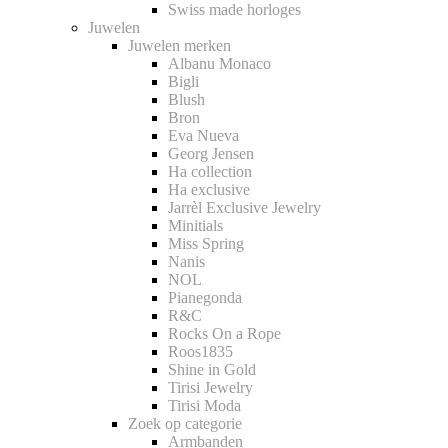
Swiss made horloges
Juwelen
Juwelen merken
Albanu Monaco
Bigli
Blush
Bron
Eva Nueva
Georg Jensen
Ha collection
Ha exclusive
Jarrèl Exclusive Jewelry
Minitials
Miss Spring
Nanis
NOL
Pianegonda
R&C
Rocks On a Rope
Roos1835
Shine in Gold
Tirisi Jewelry
Tirisi Moda
Zoek op categorie
Armbanden