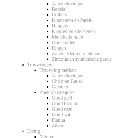
Aanzoeksringen
Bedels
Colliers
Diamanten en Parels
Hangers
Kleuren en edelstenen
Manchetknopen
Oorsieraden
Ringen
Zonder kleuren of stenen
Zirconia en synthetische parels
Trouwringen
Trouwring merken
Aanzoeksringen
Christian Bauer
Gerstner
Zoek op categorie
Goud geel
Goud bicolor
Goud rosé
Goud wit
Platina
Zilver
Living
Merken