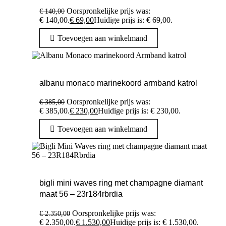
Oorspronkelijke prijs was:
€
140,00
€ 140,00.
€
69,00
Huidige prijs is: € 69,00.
Toevoegen aan winkelmand
albanu monaco marinekoord armband katrol
Oorspronkelijke prijs was:
€
385,00
€ 385,00.
€
230,00
Huidige prijs is: € 230,00.
Toevoegen aan winkelmand
bigli mini waves ring met champagne diamant
maat 56 – 23r184rbrdia
Oorspronkelijke prijs was:
€
2.350,00
€ 2.350,00.
€
1.530,00
Huidige prijs is: € 1.530,00.