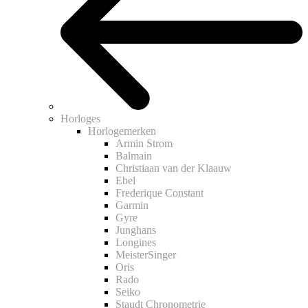
Horloges
Horlogemerken
Armin Strom
Balmain
Christiaan van der Klaauw
Ebel
Frederique Constant
Garmin
Gyre
Junghans
Longines
MeisterSinger
Oris
Rado
Seiko
Staudt Chronometrie