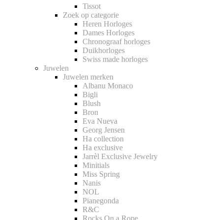
Tissot
Zoek op categorie
Heren Horloges
Dames Horloges
Chronograaf horloges
Duikhorloges
Swiss made horloges
Juwelen
Juwelen merken
Albanu Monaco
Bigli
Blush
Bron
Eva Nueva
Georg Jensen
Ha collection
Ha exclusive
Jarrèl Exclusive Jewelry
Minitials
Miss Spring
Nanis
NOL
Pianegonda
R&C
Rocks On a Rope