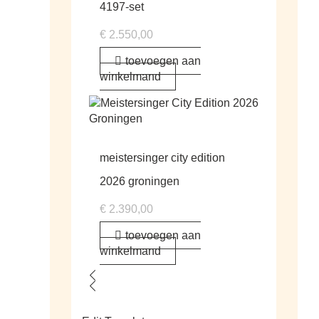
4197-set
€
2.550,00
toevoegen aan
winkelmand
meistersinger city edition
2026 groningen
€
2.390,00
toevoegen aan
winkelmand