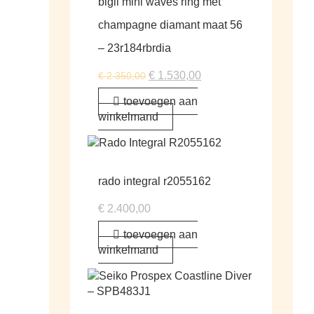
bigli mini waves ring met
champagne diamant maat 56
– 23r184rbrdia
€
1.530,00
€
2.350,00
toevoegen aan
winkelmand
rado integral r2055162
€
2.400,00
toevoegen aan
winkelmand