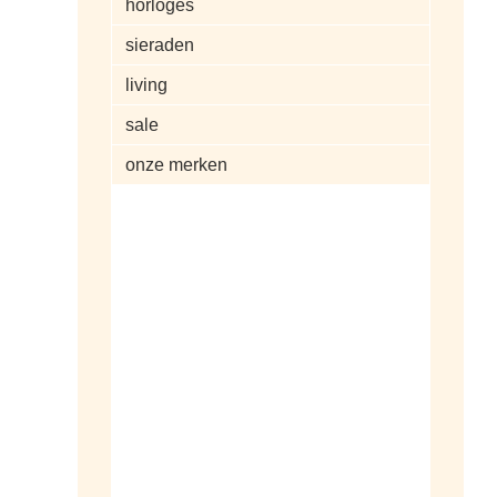
horloges
sieraden
living
sale
onze merken
alle artikelen
dameshorloges