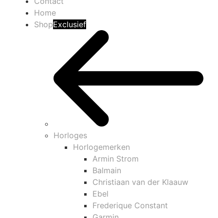
Contact
Home
Shop
Exclusief
Horloges
Horlogemerken
Armin Strom
Balmain
Christiaan van der Klaauw
Ebel
Frederique Constant
Garmin