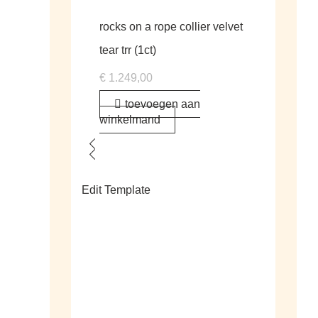
rocks on a rope collier velvet
tear trr (1ct)
€
1.249,00
toevoegen aan
winkelmand
Edit Template
alle living