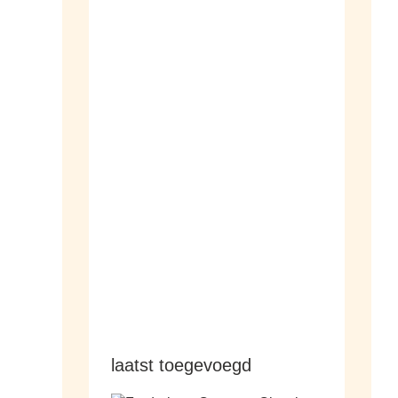
dameshorloges
herenhorloges
laatst toegevoegd