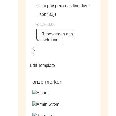
seiko prospex coastline diver
– spb483j1
€
1.200,00
toevoegen aan
winkelmand
Edit Template
onze merken
Ga naar de shop
Ga naar de shop