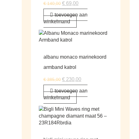
€
69,00
€
140,00
toevoegen aan
winkelmand
albanu monaco marinekoord
armband katrol
€
230,00
€
385,00
toevoegen aan
winkelmand