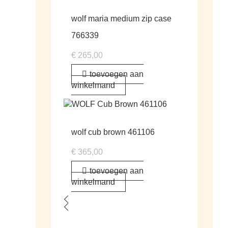
wolf maria medium zip case
766339
€
265,00
toevoegen aan
winkelmand
wolf cub brown 461106
€
365,00
toevoegen aan
winkelmand