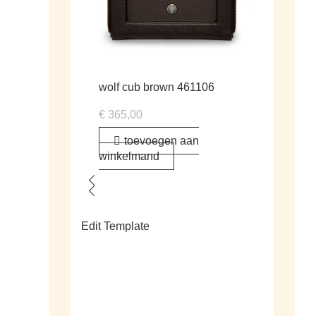
wolf cub brown 461106
€
365,00
toevoegen aan
winkelmand
Edit Template
alle sale