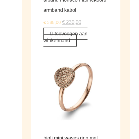
armband katrol
€
230,00
€
385,00
toevoegen aan
winkelmand
bigli mini waves ring met