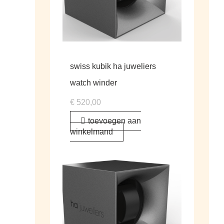
swiss kubik ha juweliers
watch winder
€
520,00
toevoegen aan
winkelmand