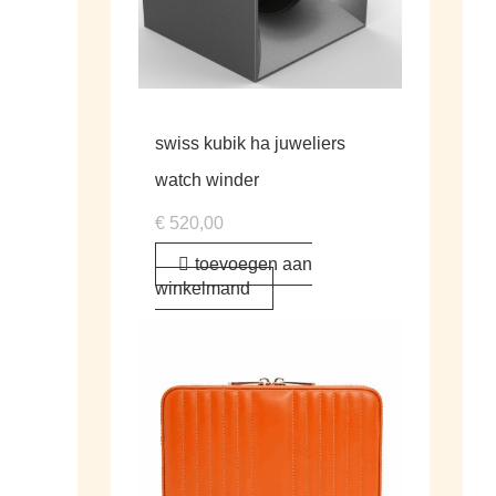
swiss kubik ha juweliers
watch winder
€
520,00
toevoegen aan
winkelmand