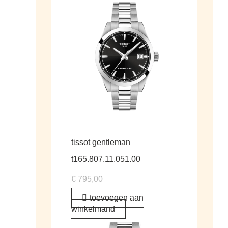
tissot gentleman
t165.807.11.051.00
€
795,00
toevoegen aan
winkelmand