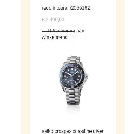
rado integral r2055162
€
2.400,00
toevoegen aan
winkelmand
seiko prospex coastline diver