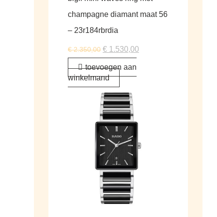
champagne diamant maat 56
– 23r184rbrdia
€
1.530,00
€
2.350,00
toevoegen aan
winkelmand