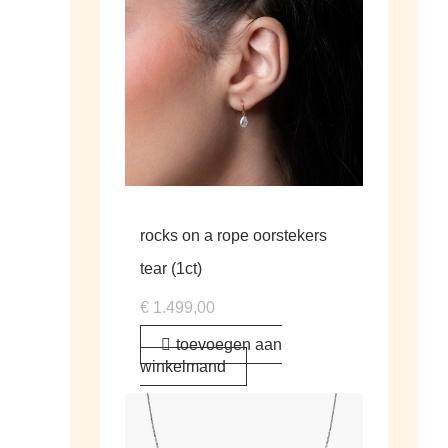
rocks on a rope oorstekers
tear (1ct)
€
1.499,00
toevoegen aan
winkelmand