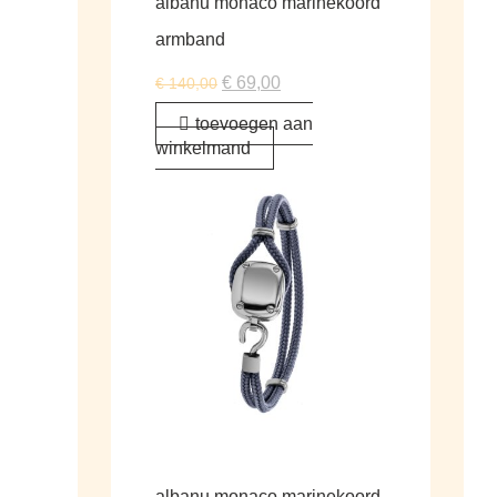
albanu monaco marinekoord
armband
€
69,00
€
140,00
toevoegen aan
winkelmand
albanu monaco marinekoord