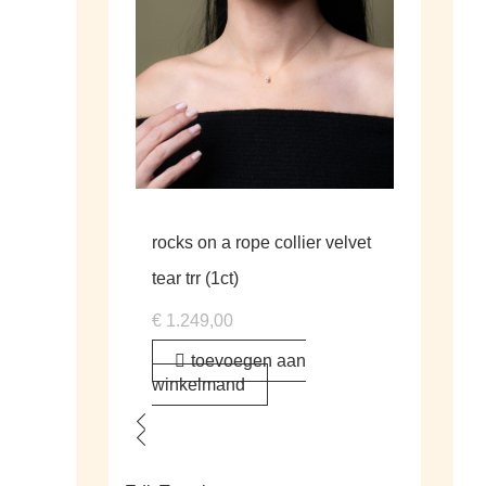
rocks on a rope collier velvet
tear trr (1ct)
€
1.249,00
toevoegen aan
winkelmand