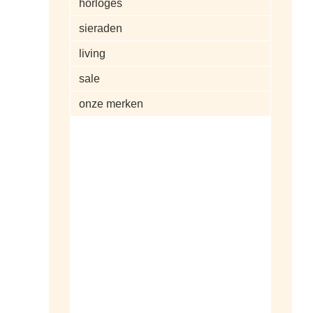
horloges
sieraden
living
sale
onze merken
alle artikelen
dameshorloges