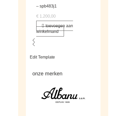
– spb483j1
€
1.200,00
toevoegen aan
winkelmand
Edit Template
onze merken
Ga naar de shop