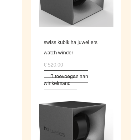
swiss kubik ha juweliers
watch winder
€
520,00
toevoegen aan
winkelmand