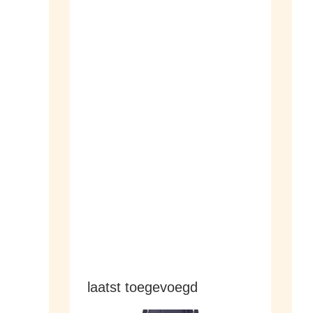
dameshorloges
herenhorloges
laatst toegevoegd