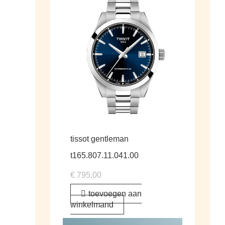
tissot gentleman
t165.807.11.041.00
€
795,00
toevoegen aan
winkelmand