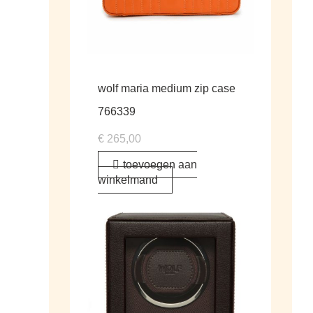
wolf maria medium zip case
766339
€
265,00
toevoegen aan
winkelmand