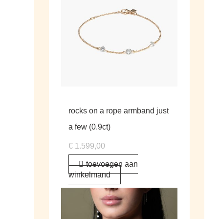
rocks on a rope armband just
a few (0.9ct)
€
1.599,00
toevoegen aan
winkelmand