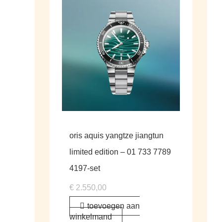
oris aquis yangtze jiangtun
limited edition – 01 733 7789
4197-set
€
2.550,00
toevoegen aan
winkelmand