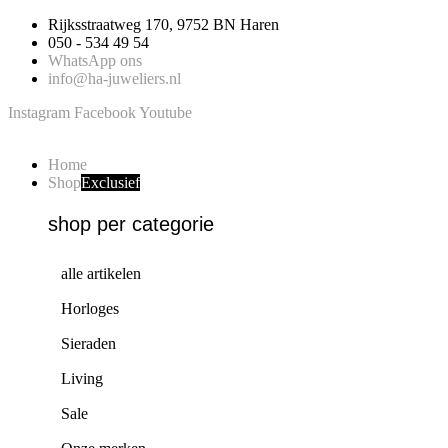
Ga
Rijksstraatweg 170, 9752 BN Haren
naar
050 - 534 49 54
de
WhatsApp ons
inhoud
info@ha-juweliers.nl
Instagram
Facebook
Youtube
Home
Shop
Exclusief
shop per categorie
alle artikelen
Horloges
Sieraden
Living
Sale