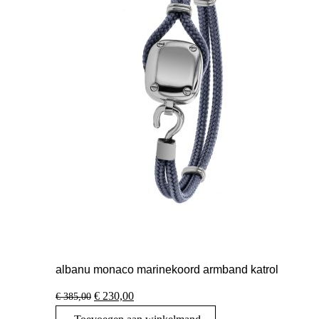
albanu monaco marinekoord armband katrol
Oorspronkelijke
Huidige
€
230,00
€
385,00
prijs
prijs