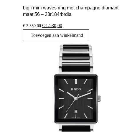
bigli mini waves ring met champagne diamant
maat 56 – 23r184rbrdia
Oorspronkelijke
Huidige
€
1.530,00
€
2.350,00
prijs
prijs
Toevoegen aan winkelmand
was:
is:
€ 2.350,00.
€ 1.530,00.