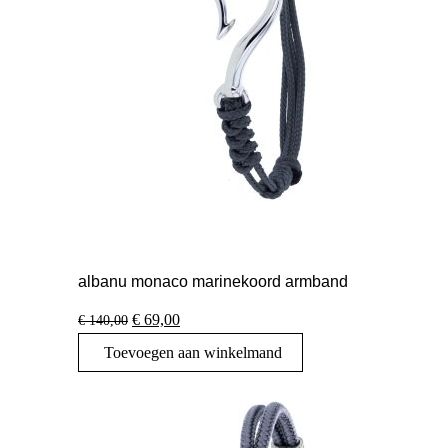
albanu monaco marinekoord armband
Oorspronkelijke
Huidige
€
69,00
€
140,00
prijs
prijs
Toevoegen aan winkelmand
was:
is:
€ 140,00.
€ 69,00.