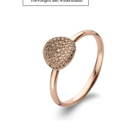
Toevoegen aan winkelmand
was:
is:
€ 385,00.
€ 230,00.