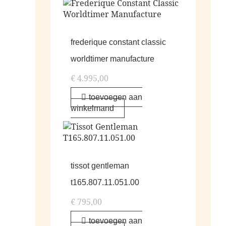
frederique constant classic
worldtimer manufacture
€
4.995,00
toevoegen aan
winkelmand
tissot gentleman
t165.807.11.051.00
€
795,00
toevoegen aan