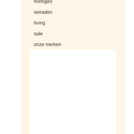
horloges
sieraden
living
sale
onze merken
alle artikelen
dameshorloges