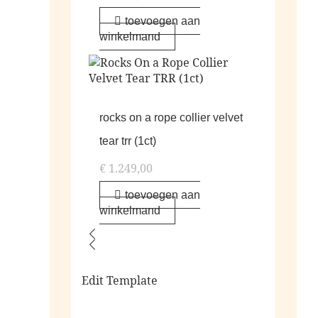
toevoegen aan
winkelmand
rocks on a rope collier velvet
tear trr (1ct)
€
1.249,00
toevoegen aan
winkelmand
Edit Template