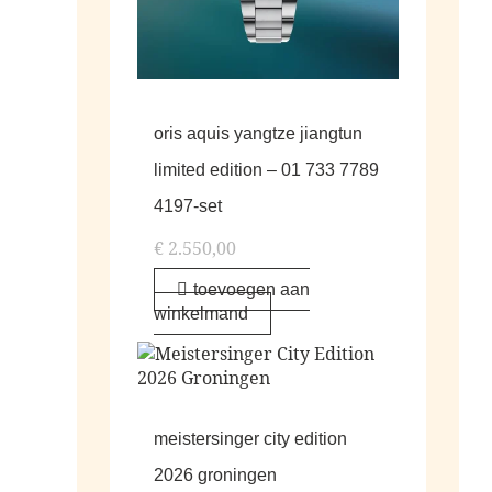
oris aquis yangtze jiangtun
limited edition – 01 733 7789
4197-set
€
2.550,00
toevoegen aan
winkelmand
meistersinger city edition
2026 groningen