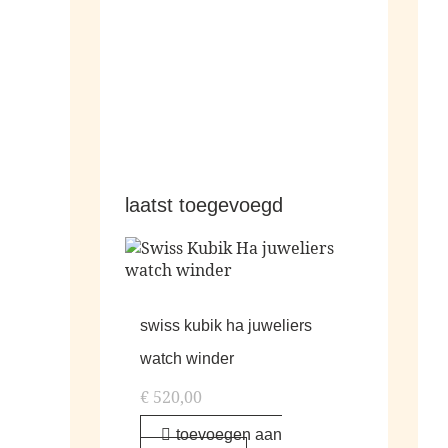
alle living
laatst toegevoegd
swiss kubik ha juweliers
watch winder
€
520,00
toevoegen aan