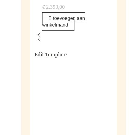
€
2.390,00
toevoegen aan
winkelmand
Edit Template
alle sieraden