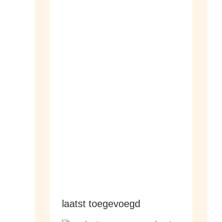
dameshorloges
herenhorloges
laatst toegevoegd