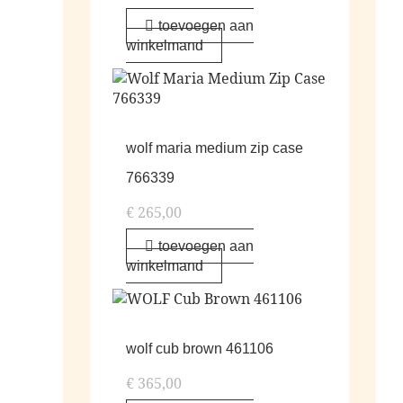
toevoegen aan
winkelmand
wolf maria medium zip case
766339
€
265,00
toevoegen aan
winkelmand
wolf cub brown 461106
€
365,00