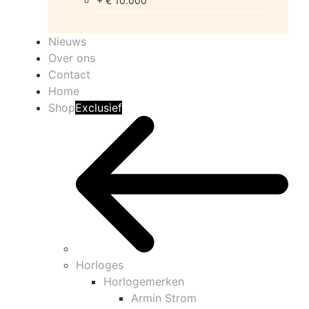
+ € 10.000
Nieuws
Over ons
Contact
Home
Shop
Exclusief
Horloges
Horlogemerken
Armin Strom