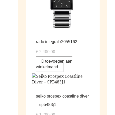
rado integral r2055162
€
2.400,00
toevoegen aan
winkelmand
seiko prospex coastline diver
– spb483j1
€
1.200,00