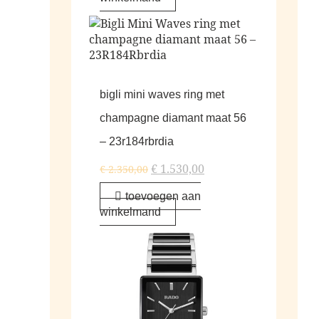
bigli mini waves ring met
champagne diamant maat 56
– 23r184rbrdia
€
1.530,00
€
2.350,00
toevoegen aan
winkelmand