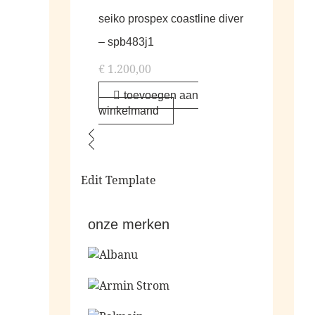
seiko prospex coastline diver
– spb483j1
€
1.200,00
toevoegen aan
winkelmand
Edit Template
onze merken
Ga naar de shop
Ga naar de shop