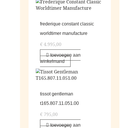
frederique constant classic
worldtimer manufacture
€
4.995,00
toevoegen aan
winkelmand
tissot gentleman
t165.807.11.051.00
€
795,00
toevoegen aan