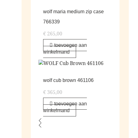
wolf maria medium zip case
766339
€
265,00
toevoegen aan
winkelmand
wolf cub brown 461106
€
365,00
toevoegen aan
winkelmand