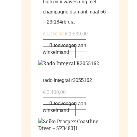
bigli mini waves ring met
champagne diamant maat 56
– 23r184rbrdia
€
1.530,00
€
2.350,00
toevoegen aan
winkelmand
rado integral r2055162
€
2.400,00
toevoegen aan
winkelmand