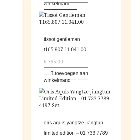
winkelmand
tissot gentleman
t165.807.11.041.00
€
795,00
toevoegen aan
winkelmand
oris aquis yangtze jiangtun
limited edition – 01 733 7789