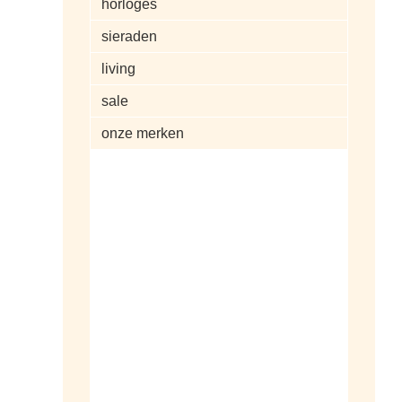
horloges
sieraden
living
sale
onze merken
alle artikelen
dameshorloges