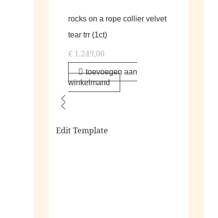
rocks on a rope collier velvet
tear trr (1ct)
€
1.249,00
toevoegen aan
winkelmand
Edit Template
alle living