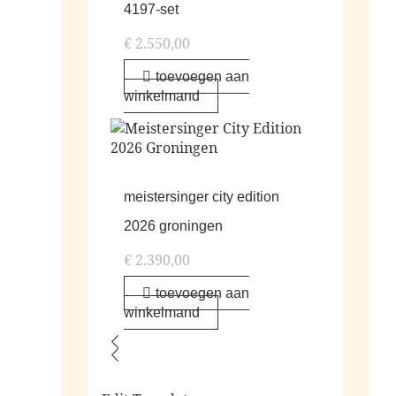
4197-set
€
2.550,00
toevoegen aan
winkelmand
meistersinger city edition
2026 groningen
€
2.390,00
toevoegen aan
winkelmand