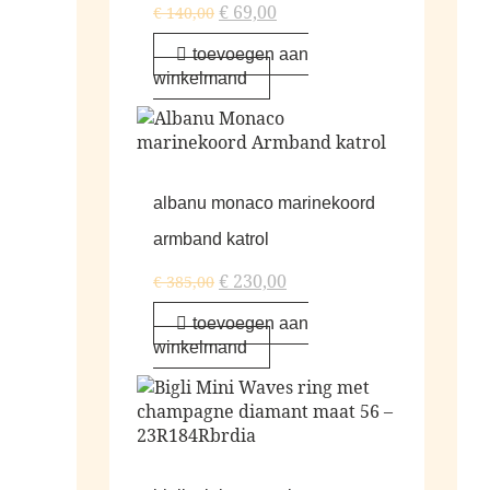
€
69,00
€
140,00
toevoegen aan
winkelmand
albanu monaco marinekoord
armband katrol
€
230,00
€
385,00
toevoegen aan
winkelmand