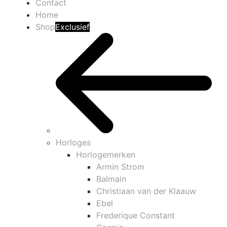
Contact
Home
Shop
Exclusief
Horloges
Horlogemerken
Armin Strom
Balmain
Christiaan van der Klaauw
Ebel
Frederique Constant