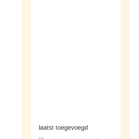
dameshorloges
herenhorloges
laatst toegevoegd