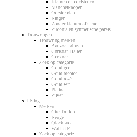
Kleuren en edelstenen
Manchetknopen
Oorsieraden
Ringen
Zonder kleuren of stenen
Zirconia en synthetische parels
Trouwringen
Trouwring merken
Aanzoeksringen
Christian Bauer
Gerstner
Zoek op categorie
Goud geel
Goud bicolor
Goud rosé
Goud wit
Platina
Zilver
Living
Merken
Cire Trudon
Reuge
Qlocktwo
Wolf1834
Zoek op categorie