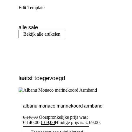
Edit Template
alle sale
Bekijk alle artikelen
laatst toegevoegd
albanu monaco marinekoord armband
Oorspronkelijke prijs was:
€
140,00
€ 140,00.
€
69,00
Huidige prijs is: € 69,00.