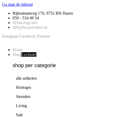
Ga naar de inhoud
Rijksstraatweg 170, 9752 BN Haren
050 - 534 49 54
WhatsApp ons
info@ha-juweliers.nl
Instagram
Facebook
Youtube
Home
Shop
Exclusief
shop per categorie
alle artikelen
Horloges
Sieraden
Living
Sale