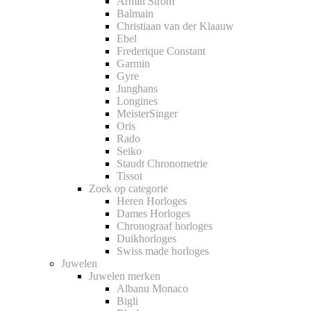
Armin Strom
Balmain
Christiaan van der Klaauw
Ebel
Frederique Constant
Garmin
Gyre
Junghans
Longines
MeisterSinger
Oris
Rado
Seiko
Staudt Chronometrie
Tissot
Zoek op categorie
Heren Horloges
Dames Horloges
Chronograaf horloges
Duikhorloges
Swiss made horloges
Juwelen
Juwelen merken
Albanu Monaco
Bigli