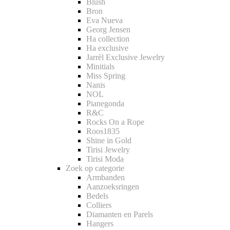
Blush
Bron
Eva Nueva
Georg Jensen
Ha collection
Ha exclusive
Jarrèl Exclusive Jewelry
Minitials
Miss Spring
Nanis
NOL
Pianegonda
R&C
Rocks On a Rope
Roos1835
Shine in Gold
Tirisi Jewelry
Tirisi Moda
Zoek op categorie
Armbanden
Aanzoeksringen
Bedels
Colliers
Diamanten en Parels
Hangers