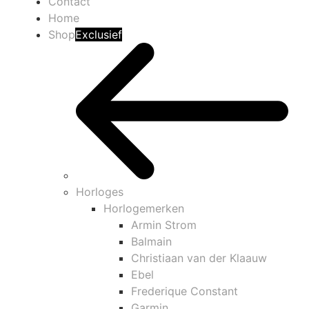
Contact
Home
Shop
Exclusief
Horloges
Horlogemerken
Armin Strom
Balmain
Christiaan van der Klaauw
Ebel
Frederique Constant
Garmin