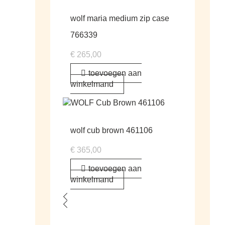
wolf maria medium zip case
766339
€
265,00
toevoegen aan
winkelmand
wolf cub brown 461106
€
365,00
toevoegen aan
winkelmand