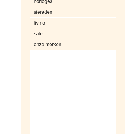
horloges
sieraden
living
sale
onze merken
alle artikelen
dameshorloges