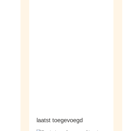
dameshorloges
herenhorloges
laatst toegevoegd