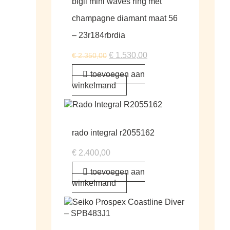
bigli mini waves ring met
champagne diamant maat 56
– 23r184rbrdia
€
1.530,00
€
2.350,00
toevoegen aan
winkelmand
rado integral r2055162
€
2.400,00
toevoegen aan
winkelmand