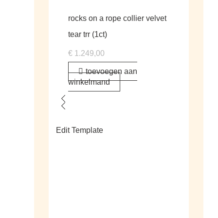
rocks on a rope collier velvet
tear trr (1ct)
€
1.249,00
toevoegen aan
winkelmand
Edit Template
alle living