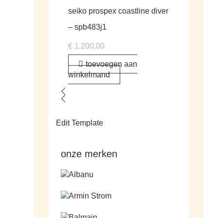
seiko prospex coastline diver
– spb483j1
€
1.200,00
toevoegen aan
winkelmand
Edit Template
onze merken
Ga naar de shop
Ga naar de shop