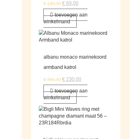
€
69,00
€
140,00
toevoegen aan
winkelmand
albanu monaco marinekoord
armband katrol
€
230,00
€
385,00
toevoegen aan
winkelmand