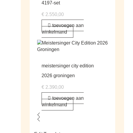
4197-set
€
2.550,00
toevoegen aan
winkelmand
meistersinger city edition
2026 groningen
€
2.390,00
toevoegen aan
winkelmand