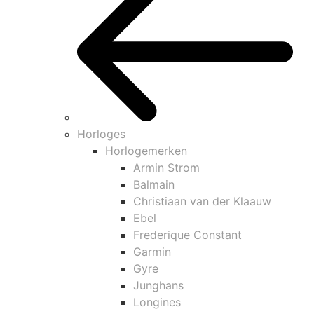
Horloges
Horlogemerken
Armin Strom
Balmain
Christiaan van der Klaauw
Ebel
Frederique Constant
Garmin
Gyre
Junghans
Longines