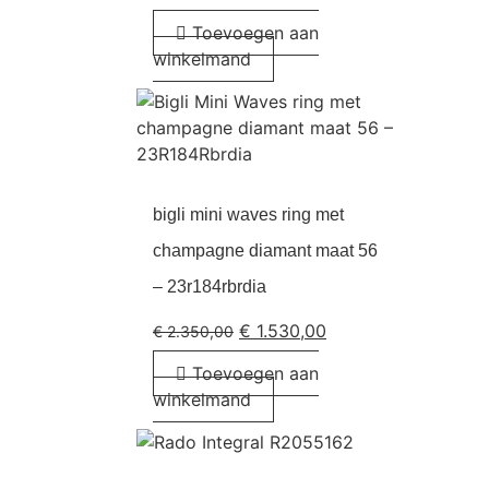
Toevoegen aan
winkelmand
bigli mini waves ring met
champagne diamant maat 56
– 23r184rbrdia
€
1.530,00
€
2.350,00
Toevoegen aan
winkelmand