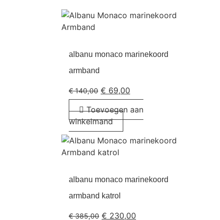
albanu monaco marinekoord
armband
€
69,00
€
140,00
Toevoegen aan
winkelmand
albanu monaco marinekoord
armband katrol
€
230,00
€
385,00