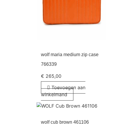
wolf maria medium zip case
766339
€
265,00
Toevoegen aan
winkelmand
wolf cub brown 461106