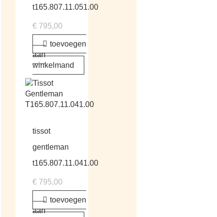
t165.807.11.051.00
€
795,00
toevoegen
aan
winkelmand
tissot
gentleman
t165.807.11.041.00
€
795,00
toevoegen
aan