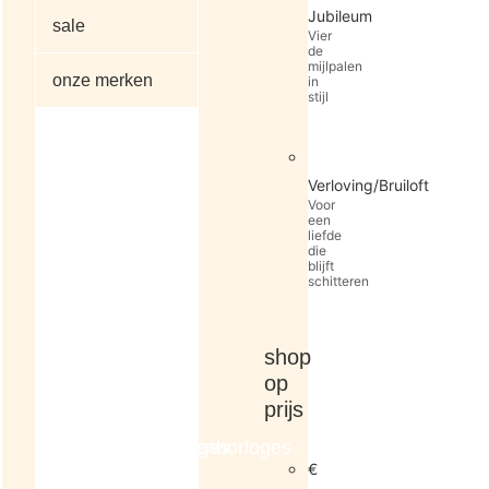
Jubileum
sale
Vier
de
mijlpalen
onze merken
in
stijl
alle
Verloving/Bruiloft
artikelen
Voor
een
liefde
die
blijft
schitteren
shop
op
prijs
dameshorloges
herenhorloges
€