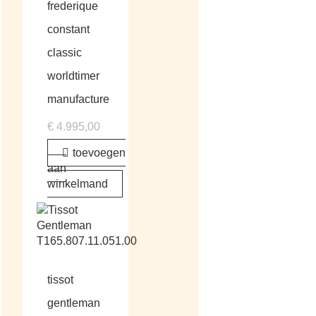
frederique
constant
classic
worldtimer
manufacture
€
4.995,00
toevoegen
aan
winkelmand
tissot
gentleman