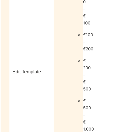
0
-
€
100
€100
living
sale
-
€200
€
200
Edit Template
-
€
500
alle
€
horloges
500
-
€
1.000