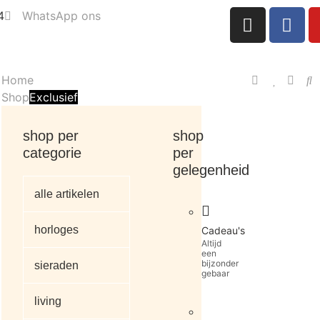
4
WhatsApp ons
Home
Shop
Exclusief
shop per
shop
categorie
per
gelegenheid
alle artikelen
horloges
Cadeau's
Altijd
een
bijzonder
sieraden
gebaar
living