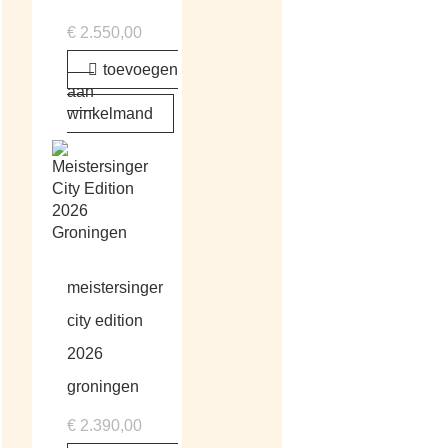
€
2.550,00
toevoegen
aan
winkelmand
meistersinger
city edition
2026
groningen
€
2.390,00