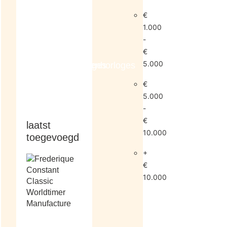
€
1.000
-
€
5.000
dameshorloges
herenhorloges
€
5.000
-
€
laatst
10.000
toegevoegd
+
€
10.000