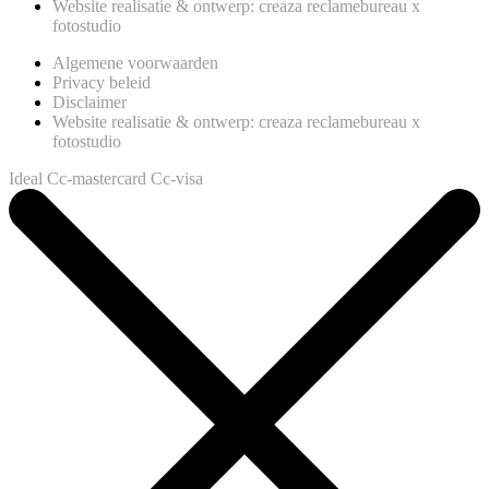
Website realisatie & ontwerp: creaza reclamebureau x
fotostudio
Algemene voorwaarden
Privacy beleid
Disclaimer
Website realisatie & ontwerp: creaza reclamebureau x
fotostudio
Ideal
Cc-mastercard
Cc-visa