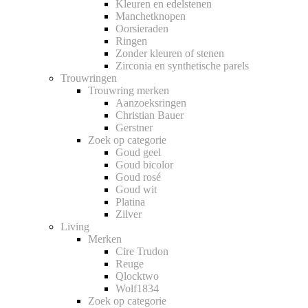
Kleuren en edelstenen
Manchetknopen
Oorsieraden
Ringen
Zonder kleuren of stenen
Zirconia en synthetische parels
Trouwringen
Trouwring merken
Aanzoeksringen
Christian Bauer
Gerstner
Zoek op categorie
Goud geel
Goud bicolor
Goud rosé
Goud wit
Platina
Zilver
Living
Merken
Cire Trudon
Reuge
Qlocktwo
Wolf1834
Zoek op categorie