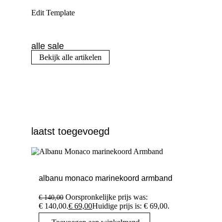
Edit Template
alle sale
Bekijk alle artikelen
laatst toegevoegd
albanu monaco marinekoord armband
Oorspronkelijke prijs was:
€
140,00
€ 140,00.
€
69,00
Huidige prijs is: € 69,00.