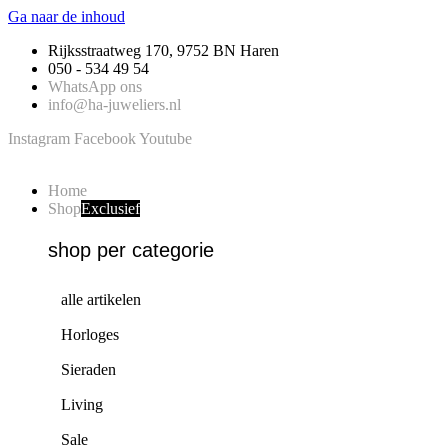
Ga naar de inhoud
Rijksstraatweg 170, 9752 BN Haren
050 - 534 49 54
WhatsApp ons
info@ha-juweliers.nl
Instagram
Facebook
Youtube
Home
Shop
Exclusief
shop per categorie
alle artikelen
Horloges
Sieraden
Living
Sale