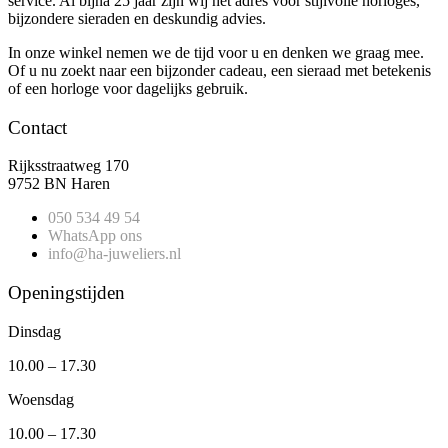
service. Al bijna 25 jaar zijn wij hét adres voor stijlvolle horloges,
bijzondere sieraden en deskundig advies.
In onze winkel nemen we de tijd voor u en denken we graag mee.
Of u nu zoekt naar een bijzonder cadeau, een sieraad met betekenis
of een horloge voor dagelijks gebruik.
Contact
Rijksstraatweg 170
9752 BN Haren
050 534 49 54
WhatsApp ons
info@ha-juweliers.nl
Openingstijden
Dinsdag
10.00 – 17.30
Woensdag
10.00 – 17.30