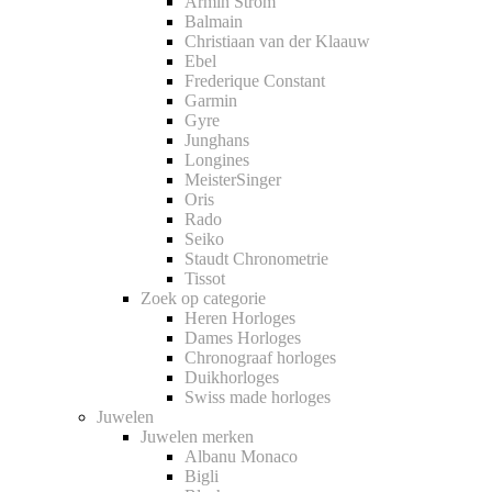
Armin Strom
Balmain
Christiaan van der Klaauw
Ebel
Frederique Constant
Garmin
Gyre
Junghans
Longines
MeisterSinger
Oris
Rado
Seiko
Staudt Chronometrie
Tissot
Zoek op categorie
Heren Horloges
Dames Horloges
Chronograaf horloges
Duikhorloges
Swiss made horloges
Juwelen
Juwelen merken
Albanu Monaco
Bigli