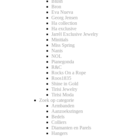
Blush
Bron
Eva Nueva
Georg Jensen
Ha collection
Ha exclusive
Jarrèl Exclusive Jewelry
Minitials
Miss Spring
Nanis
NOL
Pianegonda
R&C
Rocks On a Rope
Roos1835
Shine in Gold
Tirisi Jewelry
Tirisi Moda
Zoek op categorie
Armbanden
Aanzoeksringen
Bedels
Colliers
Diamanten en Parels
Hangers