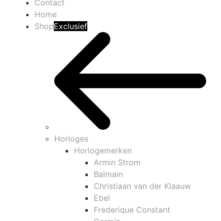
Contact
Home
Shop
Exclusief
Horloges
Horlogemerken
Armin Strom
Balmain
Christiaan van der Klaauw
Ebel
Frederique Constant