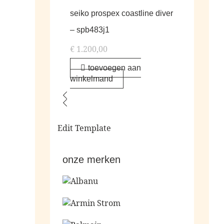
seiko prospex coastline diver
– spb483j1
€
1.200,00
toevoegen aan
winkelmand
Edit Template
onze merken
Ga naar de shop
Ga naar de shop