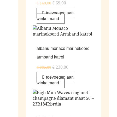
€
69,00
€
140,00
toevoegen aan
winkelmand
albanu monaco marinekoord
armband katrol
€
230,00
€
385,00
toevoegen aan
winkelmand