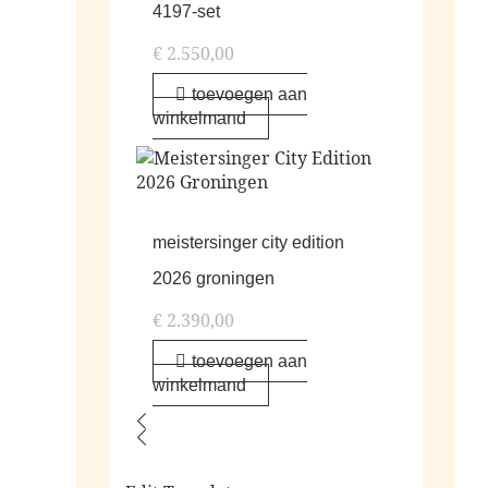
4197-set
€
2.550,00
toevoegen aan
winkelmand
meistersinger city edition
2026 groningen
€
2.390,00
toevoegen aan
winkelmand