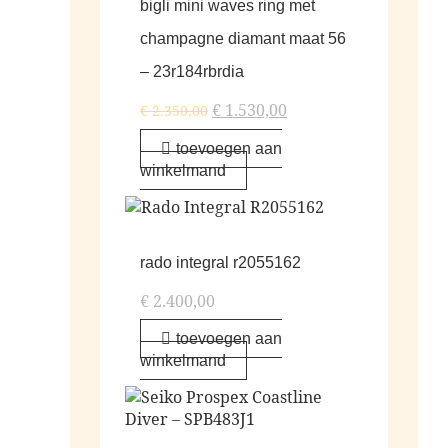
bigli mini waves ring met
champagne diamant maat 56
– 23r184rbrdia
€
1.530,00
€
2.350,00
toevoegen aan
winkelmand
rado integral r2055162
€
2.400,00
toevoegen aan
winkelmand