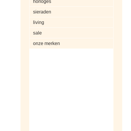
horloges
sieraden
living
sale
onze merken
alle artikelen
dameshorloges