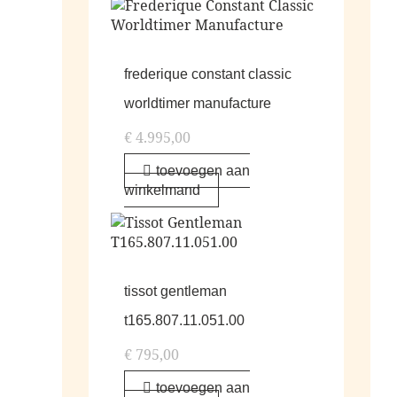
frederique constant classic
worldtimer manufacture
€
4.995,00
toevoegen aan
winkelmand
tissot gentleman
t165.807.11.051.00
€
795,00
toevoegen aan