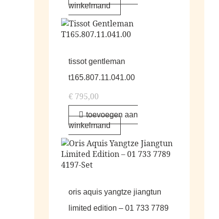
winkelmand
tissot gentleman
t165.807.11.041.00
€
795,00
toevoegen aan
winkelmand
oris aquis yangtze jiangtun
limited edition – 01 733 7789