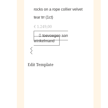
rocks on a rope collier velvet
tear trr (1ct)
€
1.249,00
toevoegen aan
winkelmand
Edit Template
alle living