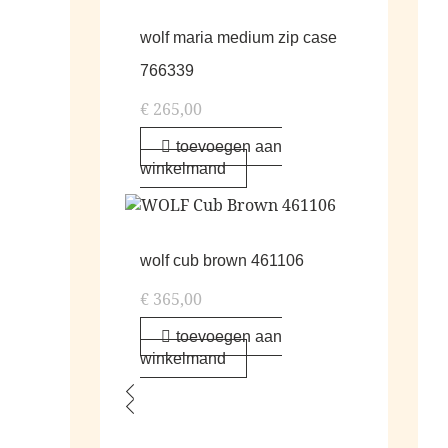
wolf maria medium zip case
766339
€
265,00
toevoegen aan
winkelmand
wolf cub brown 461106
€
365,00
toevoegen aan
winkelmand