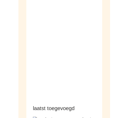
dameshorloges
herenhorloges
laatst toegevoegd