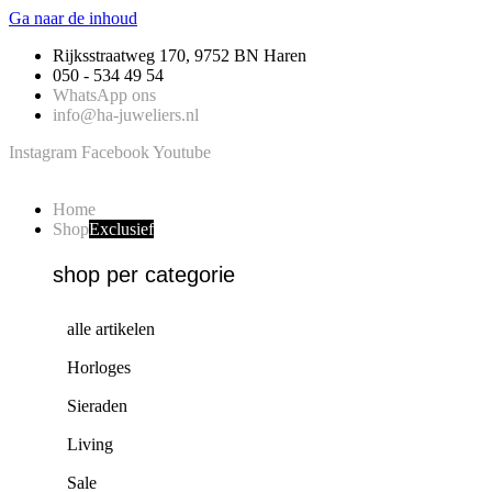
Ga naar de inhoud
Rijksstraatweg 170, 9752 BN Haren
050 - 534 49 54
WhatsApp ons
info@ha-juweliers.nl
Instagram
Facebook
Youtube
Home
Shop
Exclusief
shop per categorie
alle artikelen
Horloges
Sieraden
Living
Sale