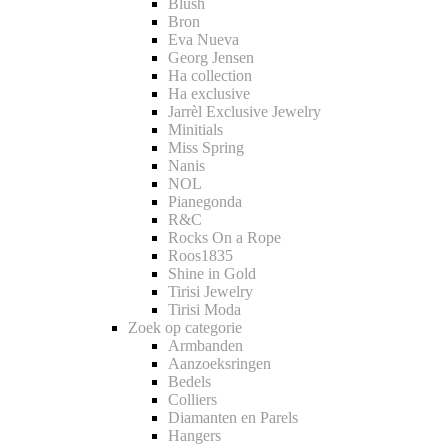
Blush
Bron
Eva Nueva
Georg Jensen
Ha collection
Ha exclusive
Jarrèl Exclusive Jewelry
Minitials
Miss Spring
Nanis
NOL
Pianegonda
R&C
Rocks On a Rope
Roos1835
Shine in Gold
Tirisi Jewelry
Tirisi Moda
Zoek op categorie
Armbanden
Aanzoeksringen
Bedels
Colliers
Diamanten en Parels
Hangers