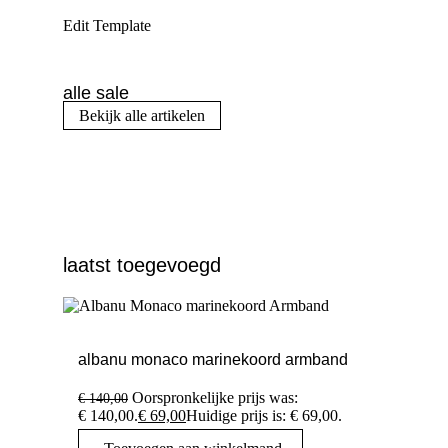
Edit Template
alle sale
Bekijk alle artikelen
laatst toegevoegd
albanu monaco marinekoord armband
Oorspronkelijke prijs was:
€
140,00
€ 140,00.
€
69,00
Huidige prijs is: € 69,00.