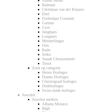
Armin Strom
Balmain
Christiaan van der Klaauw
Ebel
Frederique Constant
Garmin
Gyre
Junghans
Longines
MeisterSinger
Oris
Rado
Seiko
Staudt Chronometrie
Tissot
Zoek op categorie
Heren Horloges
Dames Horloges
Chronograaf horloges
Duikhorloges
Swiss made horloges
Juwelen
Juwelen merken
Albanu Monaco
Bigli