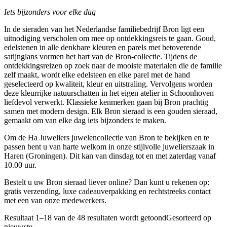
Iets bijzonders voor elke dag
In de sieraden van het Nederlandse familiebedrijf Bron ligt een
uitnodiging verscholen om mee op ontdekkingsreis te gaan
.
Goud,
edelstenen in alle denkbare kleuren en parels met betoverende
satijnglans vormen het hart van de Bron-collectie. Tijdens de
ontdekkingsreizen op zoek naar de mooiste materialen die de familie
zelf maakt, wordt elke edelsteen en elke parel met de hand
geselecteerd op kwaliteit, kleur en uitstraling. Vervolgens worden
deze kleurrijke natuurschatten in het eigen atelier in Schoonhoven
liefdevol verwerkt. Klassieke kenmerken gaan bij Bron prachtig
samen met modern design. Elk Bron sieraad is een gouden sieraad,
gemaakt om van elke dag iets bijzonders te maken.
Om de Ha Juweliers juwelencollectie van Bron te bekijken en te
passen bent u van harte welkom in onze stijlvolle juwelierszaak in
Haren (Groningen). Dit kan van dinsdag tot en met zaterdag vanaf
10.00 uur.
Bestelt u uw Bron sieraad liever online? Dan kunt u rekenen op:
gratis verzending, luxe cadeauverpakking en rechtstreeks contact
met een van onze medewerkers.
Resultaat 1–18 van de 48 resultaten wordt getoond
Gesorteerd op
nieuwste