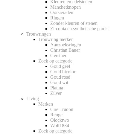
Kleuren en edelstenen
Manchetknopen
Oorsieraden
Ringen
Zonder kleuren of stenen
Zirconia en synthetische parels
Trouwringen
Trouwring merken
Aanzoeksringen
Christian Bauer
Gerstner
Zoek op categorie
Goud geel
Goud bicolor
Goud rosé
Goud wit
Platina
Zilver
Living
Merken
Cire Trudon
Reuge
Qlocktwo
Wolf1834
Zoek op categorie