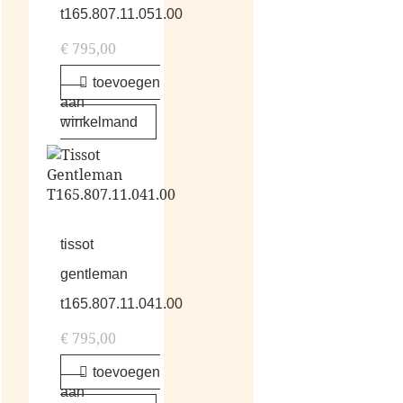
t165.807.11.051.00
€
795,00
toevoegen
aan
winkelmand
tissot
gentleman
t165.807.11.041.00
€
795,00
toevoegen
aan