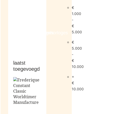
€
1.000
-
€
5.000
dameshorloges
herenhorloges
€
5.000
-
€
laatst
10.000
toegevoegd
+
€
10.000