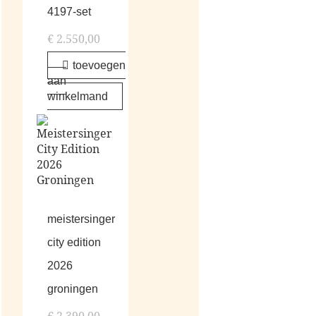
4197-set
€
2.550,00
toevoegen
aan
winkelmand
meistersinger
city edition
2026
groningen