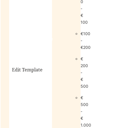
0
-
€
100
€100
living
sale
-
€200
€
200
Edit Template
-
€
500
alle
€
horloges
500
-
€
1.000