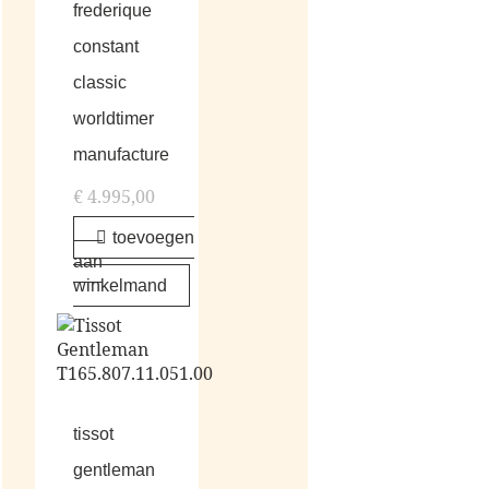
frederique
constant
classic
worldtimer
manufacture
€
4.995,00
toevoegen
aan
winkelmand
tissot
gentleman