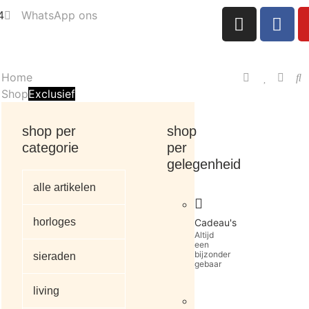
4
WhatsApp ons
Home
Shop
Exclusief
shop per
shop
categorie
per
gelegenheid
alle artikelen
horloges
Cadeau's
Altijd
een
bijzonder
sieraden
gebaar
living