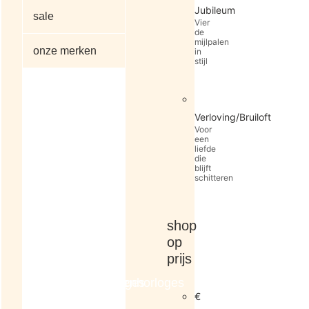
Jubileum
sale
Vier
de
mijlpalen
onze merken
in
stijl
alle
Verloving/Bruiloft
artikelen
Voor
een
liefde
die
blijft
schitteren
shop
op
prijs
dameshorloges
herenhorloges
€