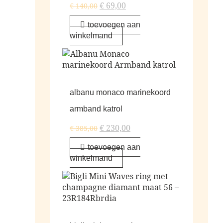
€
69,00
€
140,00
toevoegen aan
winkelmand
albanu monaco marinekoord
armband katrol
€
230,00
€
385,00
toevoegen aan
winkelmand