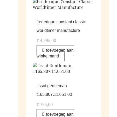
frederique constant classic
worldtimer manufacture
€
4.995,00
toevoegen aan
winkelmand
tissot gentleman
t165.807.11.051.00
€
795,00
toevoegen aan