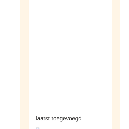
dameshorloges
herenhorloges
laatst toegevoegd