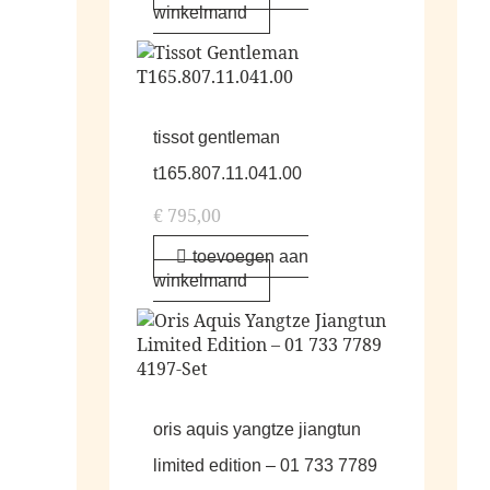
winkelmand
tissot gentleman
t165.807.11.041.00
€
795,00
toevoegen aan
winkelmand
oris aquis yangtze jiangtun
limited edition – 01 733 7789