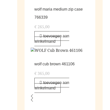
wolf maria medium zip case
766339
€
265,00
toevoegen aan
winkelmand
wolf cub brown 461106
€
365,00
toevoegen aan
winkelmand