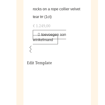
rocks on a rope collier velvet
tear trr (1ct)
€
1.249,00
toevoegen aan
winkelmand
Edit Template
alle living