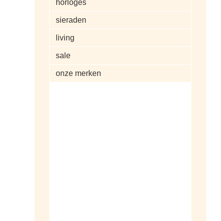
horloges
sieraden
living
sale
onze merken
alle artikelen
dameshorloges