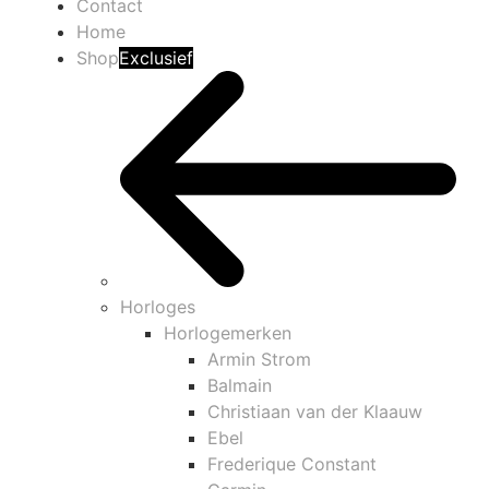
Contact
Home
Shop
Exclusief
Horloges
Horlogemerken
Armin Strom
Balmain
Christiaan van der Klaauw
Ebel
Frederique Constant