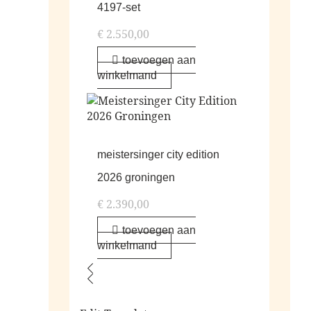
4197-set
€
2.550,00
toevoegen aan
winkelmand
meistersinger city edition
2026 groningen
€
2.390,00
toevoegen aan
winkelmand