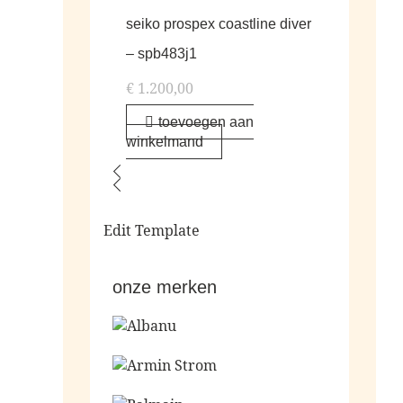
seiko prospex coastline diver
– spb483j1
€
1.200,00
toevoegen aan
winkelmand
Edit Template
onze merken
Ga naar de shop
Ga naar de shop