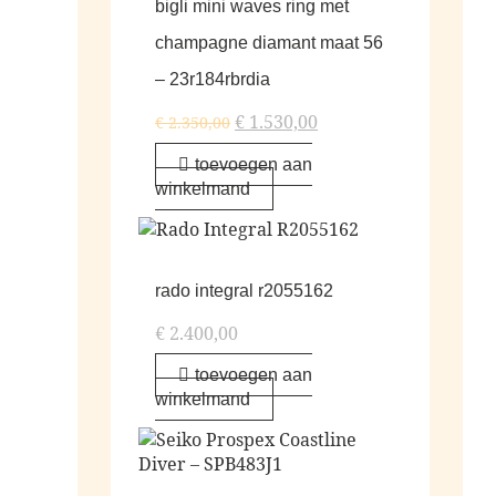
bigli mini waves ring met
champagne diamant maat 56
– 23r184rbrdia
€
1.530,00
€
2.350,00
toevoegen aan
winkelmand
rado integral r2055162
€
2.400,00
toevoegen aan
winkelmand