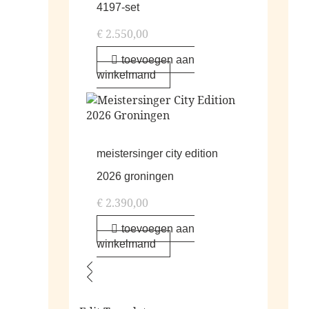
4197-set
€
2.550,00
toevoegen aan
winkelmand
meistersinger city edition
2026 groningen
€
2.390,00
toevoegen aan
winkelmand