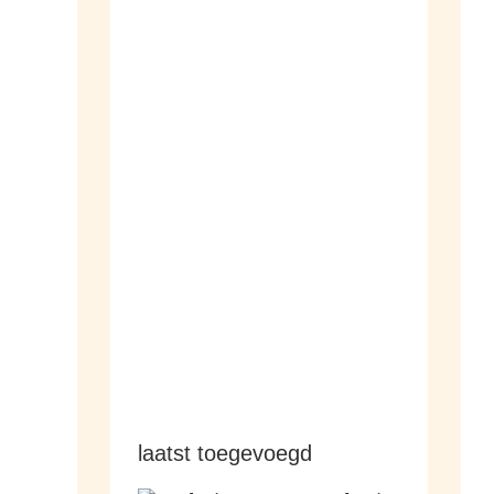
dameshorloges
herenhorloges
laatst toegevoegd