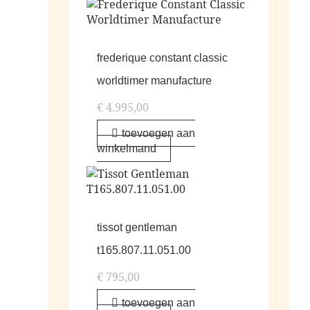
frederique constant classic
worldtimer manufacture
€
4.995,00
toevoegen aan
winkelmand
tissot gentleman
t165.807.11.051.00
€
795,00
toevoegen aan