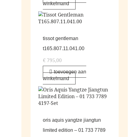
winkelmand
tissot gentleman
t165.807.11.041.00
€
795,00
toevoegen aan
winkelmand
oris aquis yangtze jiangtun
limited edition – 01 733 7789