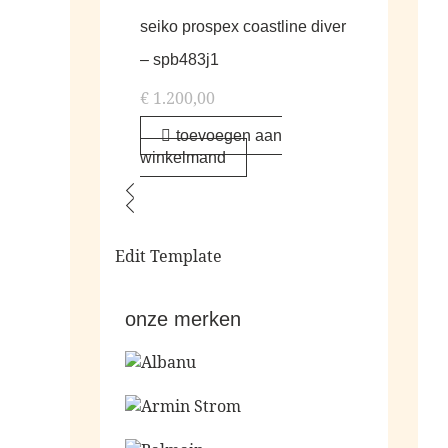
seiko prospex coastline diver
– spb483j1
€
1.200,00
toevoegen aan
winkelmand
Edit Template
onze merken
Ga naar de shop
Ga naar de shop