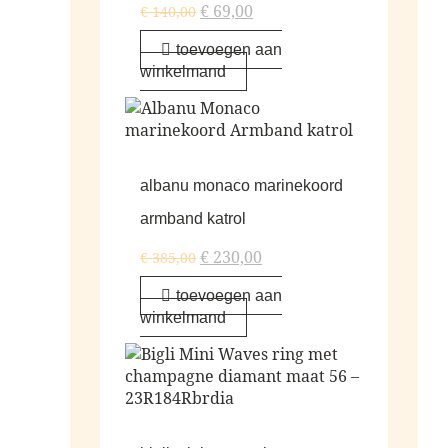
€
69,00
€
140,00
toevoegen aan
winkelmand
albanu monaco marinekoord
armband katrol
€
230,00
€
385,00
toevoegen aan
winkelmand