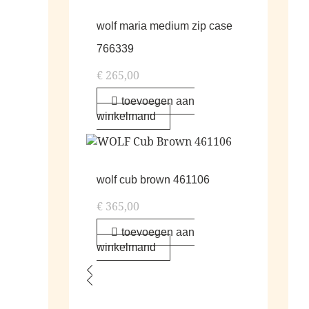
wolf maria medium zip case
766339
€
265,00
toevoegen aan
winkelmand
wolf cub brown 461106
€
365,00
toevoegen aan
winkelmand