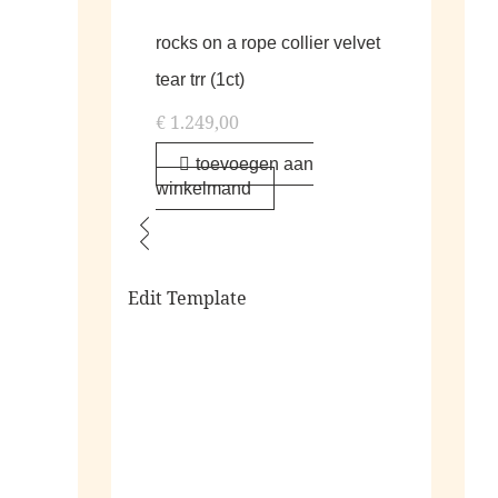
rocks on a rope collier velvet
tear trr (1ct)
€
1.249,00
toevoegen aan
winkelmand
Edit Template
alle living