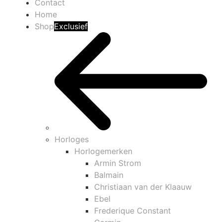
Contact
Home
Shop
Exclusief
Horloges
Horlogemerken
Armin Strom
Balmain
Christiaan van der Klaauw
Ebel
Frederique Constant