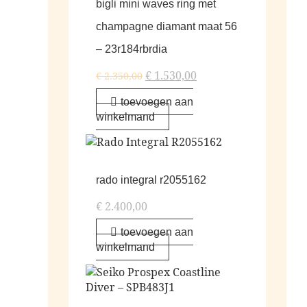
bigli mini waves ring met
champagne diamant maat 56
– 23r184rbrdia
€
1.530,00
€
2.350,00
toevoegen aan
winkelmand
rado integral r2055162
€
2.400,00
toevoegen aan
winkelmand