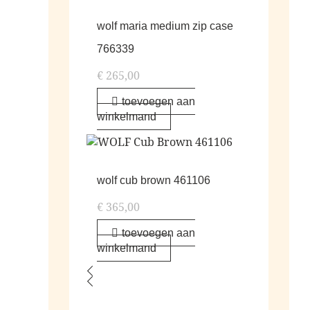
wolf maria medium zip case
766339
€
265,00
toevoegen aan
winkelmand
wolf cub brown 461106
€
365,00
toevoegen aan
winkelmand