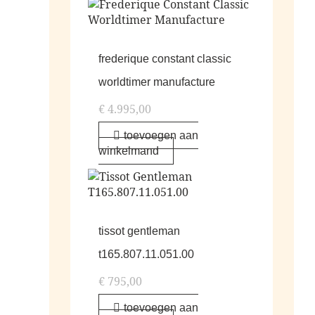
frederique constant classic
worldtimer manufacture
€
4.995,00
toevoegen aan
winkelmand
tissot gentleman
t165.807.11.051.00
€
795,00
toevoegen aan