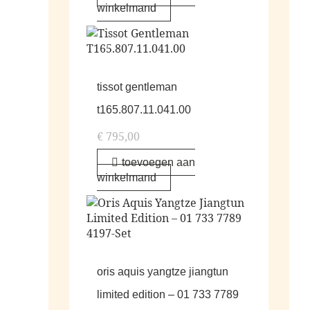
winkelmand
tissot gentleman
t165.807.11.041.00
€
795,00
toevoegen aan
winkelmand
oris aquis yangtze jiangtun
limited edition – 01 733 7789