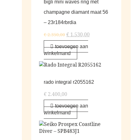
bigli mini waves ring met
champagne diamant maat 56
– 23r184rbrdia
€
1.530,00
€
2.350,00
toevoegen aan
winkelmand
rado integral r2055162
€
2.400,00
toevoegen aan
winkelmand