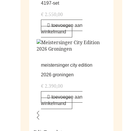
4197-set
€
2.550,00
toevoegen aan
winkelmand
meistersinger city edition
2026 groningen
€
2.390,00
toevoegen aan
winkelmand