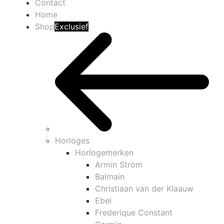
Contact
Home
Shop
Exclusief
Horloges
Horlogemerken
Armin Strom
Balmain
Christiaan van der Klaauw
Ebel
Frederique Constant