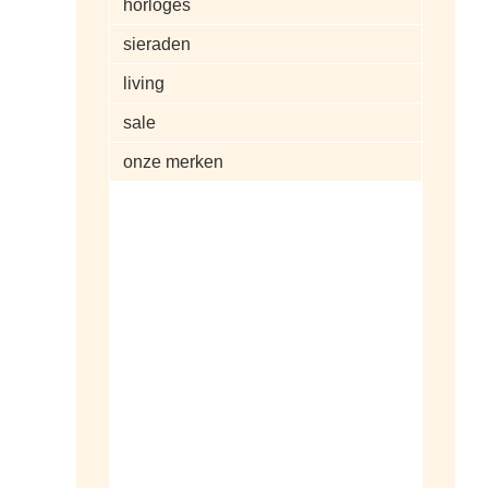
horloges
sieraden
living
sale
onze merken
alle artikelen
dameshorloges