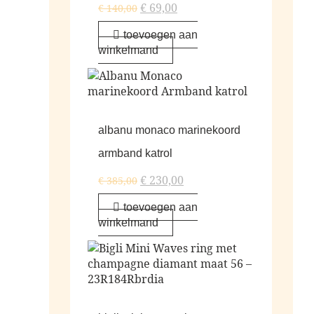
€
69,00
€
140,00
toevoegen aan
winkelmand
albanu monaco marinekoord
armband katrol
€
230,00
€
385,00
toevoegen aan
winkelmand