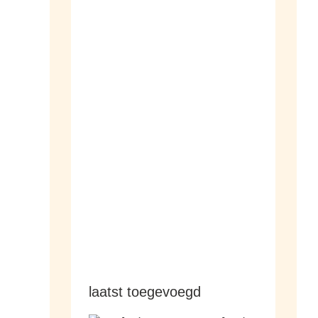
dameshorloges
herenhorloges
laatst toegevoegd