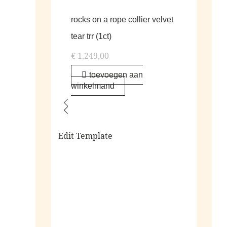
rocks on a rope collier velvet
tear trr (1ct)
€
1.249,00
toevoegen aan
winkelmand
Edit Template
alle living