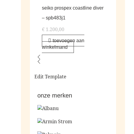
seiko prospex coastline diver
– spb483j1
€
1.200,00
toevoegen aan
winkelmand
Edit Template
onze merken
Ga naar de shop
Ga naar de shop