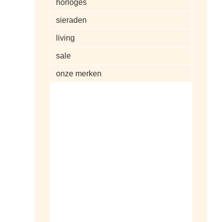
horloges
sieraden
living
sale
onze merken
alle artikelen
dameshorloges