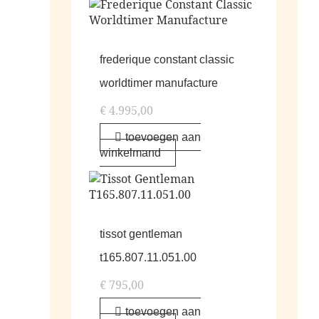
frederique constant classic
worldtimer manufacture
€
4.995,00
toevoegen aan
winkelmand
tissot gentleman
t165.807.11.051.00
€
795,00
toevoegen aan