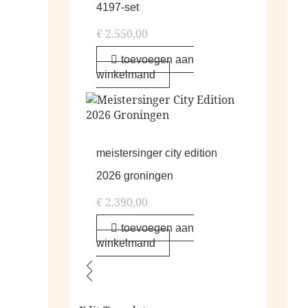
4197-set
€
2.550,00
toevoegen aan
winkelmand
meistersinger city edition
2026 groningen
€
2.390,00
toevoegen aan
winkelmand