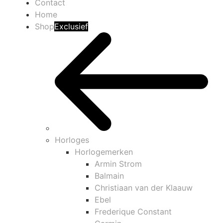
Contact
Home
Shop
Exclusief
Horloges
Horlogemerken
Armin Strom
Balmain
Christiaan van der Klaauw
Ebel
Frederique Constant