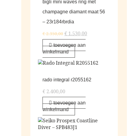
bigli mini waves ring met
champagne diamant maat 56
– 23r184rbrdia
€
1.530,00
€
2.350,00
toevoegen aan
winkelmand
rado integral r2055162
€
2.400,00
toevoegen aan
winkelmand