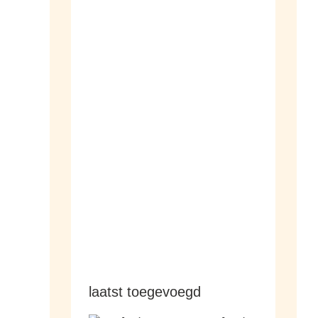
dameshorloges
herenhorloges
laatst toegevoegd