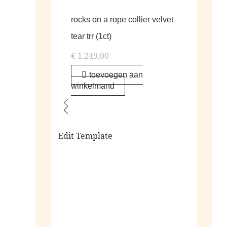
rocks on a rope collier velvet
tear trr (1ct)
€
1.249,00
toevoegen aan
winkelmand
Edit Template
alle living