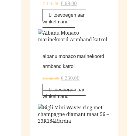
€
69,00
€
140,00
toevoegen aan
winkelmand
albanu monaco marinekoord
armband katrol
€
230,00
€
385,00
toevoegen aan
winkelmand