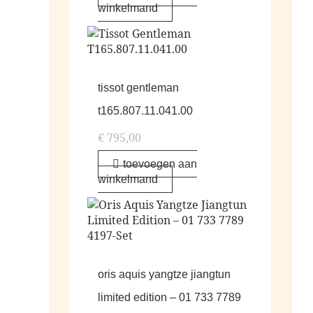
winkelmand
tissot gentleman
t165.807.11.041.00
€
795,00
toevoegen aan
winkelmand
oris aquis yangtze jiangtun
limited edition – 01 733 7789