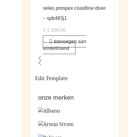
seiko prospex coastline diver
– spb483j1
€
1.200,00
toevoegen aan
winkelmand
Edit Template
onze merken
Ga naar de shop
Ga naar de shop