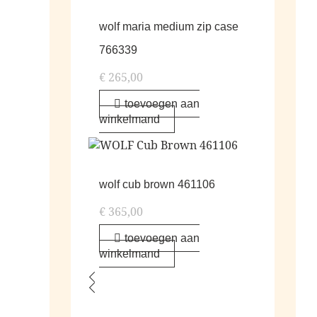
wolf maria medium zip case
766339
€
265,00
toevoegen aan
winkelmand
wolf cub brown 461106
€
365,00
toevoegen aan
winkelmand