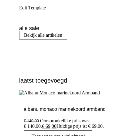
Edit Template
alle sale
Bekijk alle artikelen
laatst toegevoegd
albanu monaco marinekoord armband
Oorspronkelijke prijs was:
€
140,00
€ 140,00.
€
69,00
Huidige prijs is: € 69,00.