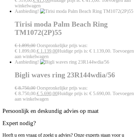
€ 519,00.
€
415,00
Huidige prijs is: € 415,00.
Toevoegen aan
winkelwagen
Aanbieding!
Tirisi moda Palm Beach Ring
TM1072(2P)55
€
1.899,00
Oorspronkelijke prijs was:
€ 1.899,00.
€
1.139,00
Huidige prijs is: € 1.139,00.
Toevoegen
aan winkelwagen
Aanbieding!
Bigli waves ring 23R144wdia/56
€
8.750,00
Oorspronkelijke prijs was:
€ 8.750,00.
€
5.690,00
Huidige prijs is: € 5.690,00.
Toevoegen
aan winkelwagen
Persoonlijk en deskundig advies op maat
Expert nodig?
Heeft u een vraag of zoekt u advies? Onze experts staan voor u