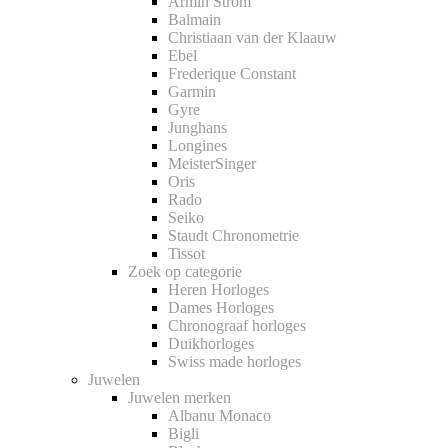
Armin Strom
Balmain
Christiaan van der Klaauw
Ebel
Frederique Constant
Garmin
Gyre
Junghans
Longines
MeisterSinger
Oris
Rado
Seiko
Staudt Chronometrie
Tissot
Zoek op categorie
Heren Horloges
Dames Horloges
Chronograaf horloges
Duikhorloges
Swiss made horloges
Juwelen
Juwelen merken
Albanu Monaco
Bigli