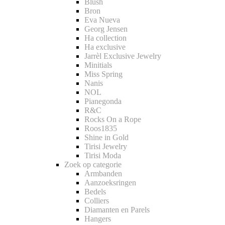
Blush
Bron
Eva Nueva
Georg Jensen
Ha collection
Ha exclusive
Jarrèl Exclusive Jewelry
Minitials
Miss Spring
Nanis
NOL
Pianegonda
R&C
Rocks On a Rope
Roos1835
Shine in Gold
Tirisi Jewelry
Tirisi Moda
Zoek op categorie
Armbanden
Aanzoeksringen
Bedels
Colliers
Diamanten en Parels
Hangers