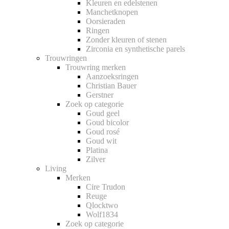
Kleuren en edelstenen
Manchetknopen
Oorsieraden
Ringen
Zonder kleuren of stenen
Zirconia en synthetische parels
Trouwringen
Trouwring merken
Aanzoeksringen
Christian Bauer
Gerstner
Zoek op categorie
Goud geel
Goud bicolor
Goud rosé
Goud wit
Platina
Zilver
Living
Merken
Cire Trudon
Reuge
Qlocktwo
Wolf1834
Zoek op categorie