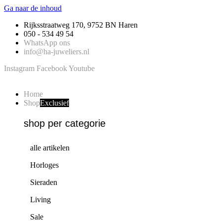
Ga naar de inhoud
Rijksstraatweg 170, 9752 BN Haren
050 - 534 49 54
WhatsApp ons
info@ha-juweliers.nl
Instagram
Facebook
Youtube
Home
Shop
Exclusief
shop per categorie
alle artikelen
Horloges
Sieraden
Living
Sale