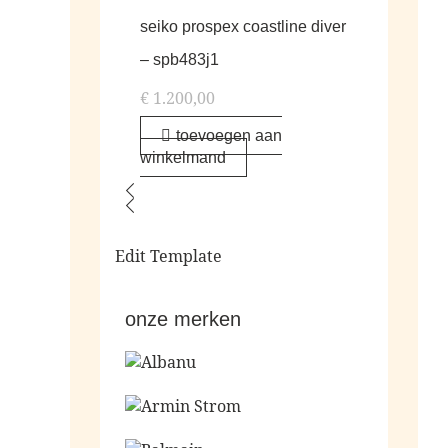
seiko prospex coastline diver
– spb483j1
€
1.200,00
toevoegen aan
winkelmand
Edit Template
onze merken
Ga naar de shop
Ga naar de shop