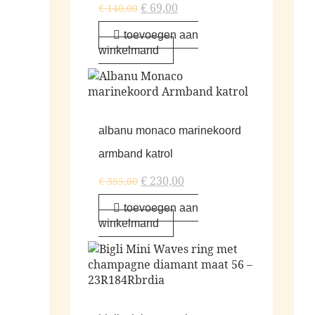
€
69,00
€
140,00
toevoegen aan
winkelmand
albanu monaco marinekoord
armband katrol
€
230,00
€
385,00
toevoegen aan
winkelmand