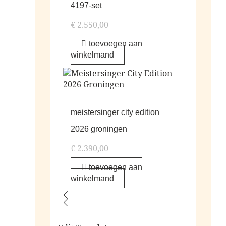
4197-set
€
2.550,00
toevoegen aan
winkelmand
meistersinger city edition
2026 groningen
€
2.390,00
toevoegen aan
winkelmand