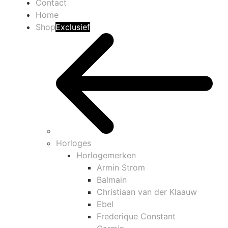
Contact
Home
Shop
Exclusief
Horloges
Horlogemerken
Armin Strom
Balmain
Christiaan van der Klaauw
Ebel
Frederique Constant