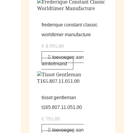
frederique constant classic
worldtimer manufacture
€
4.995,00
toevoegen aan
winkelmand
tissot gentleman
t165.807.11.051.00
€
795,00
toevoegen aan