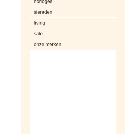
horloges
sieraden
living
sale
onze merken
alle artikelen
dameshorloges