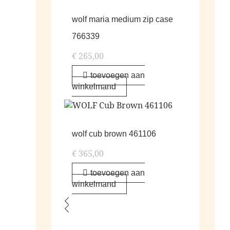
wolf maria medium zip case
766339
€
265,00
toevoegen aan
winkelmand
wolf cub brown 461106
€
365,00
toevoegen aan
winkelmand