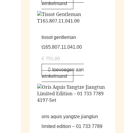
winkelmand
tissot gentleman
t165.807.11.041.00
€
795,00
toevoegen aan
winkelmand
oris aquis yangtze jiangtun
limited edition – 01 733 7789