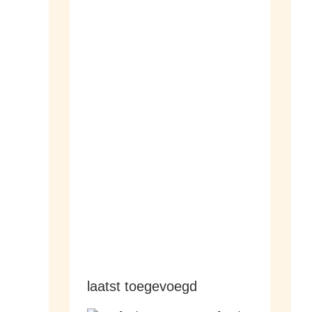
dameshorloges
herenhorloges
laatst toegevoegd