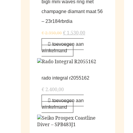
bigli mini waves ring met
champagne diamant maat 56
– 23r184rbrdia
€
1.530,00
€
2.350,00
toevoegen aan
winkelmand
rado integral r2055162
€
2.400,00
toevoegen aan
winkelmand