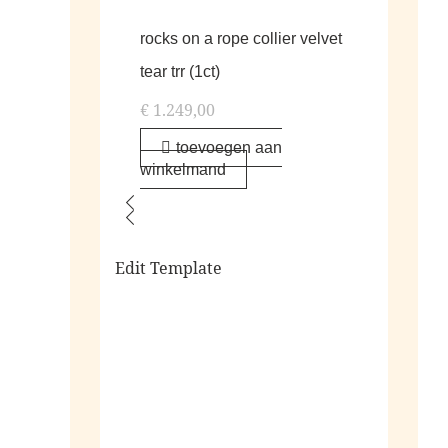
rocks on a rope collier velvet
tear trr (1ct)
€
1.249,00
toevoegen aan
winkelmand
Edit Template
alle living