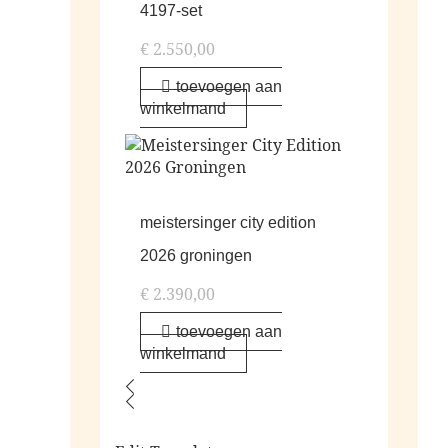
4197-set
€
2.550,00
toevoegen aan
winkelmand
meistersinger city edition
2026 groningen
€
2.390,00
toevoegen aan
winkelmand