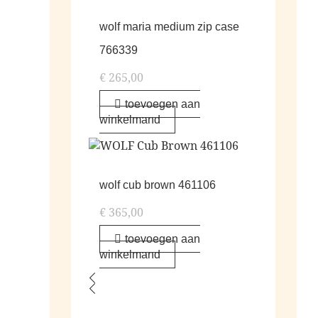
wolf maria medium zip case
766339
€
265,00
toevoegen aan
winkelmand
wolf cub brown 461106
€
365,00
toevoegen aan
winkelmand