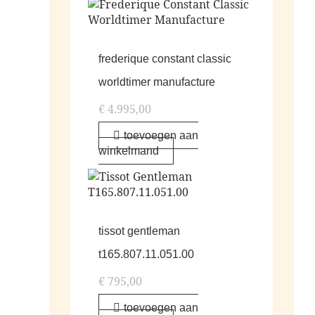
frederique constant classic
worldtimer manufacture
€
4.995,00
toevoegen aan
winkelmand
tissot gentleman
t165.807.11.051.00
€
795,00
toevoegen aan