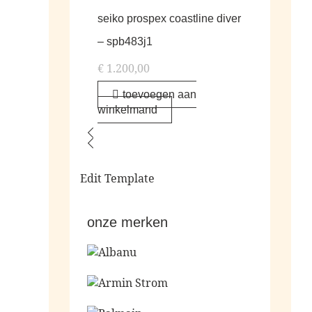
seiko prospex coastline diver
– spb483j1
€
1.200,00
toevoegen aan
winkelmand
Edit Template
onze merken
Ga naar de shop
Ga naar de shop