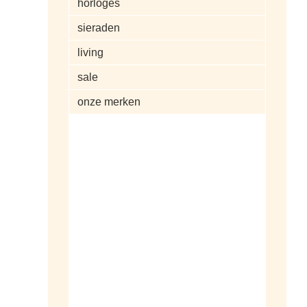
horloges
sieraden
living
sale
onze merken
alle artikelen
dameshorloges