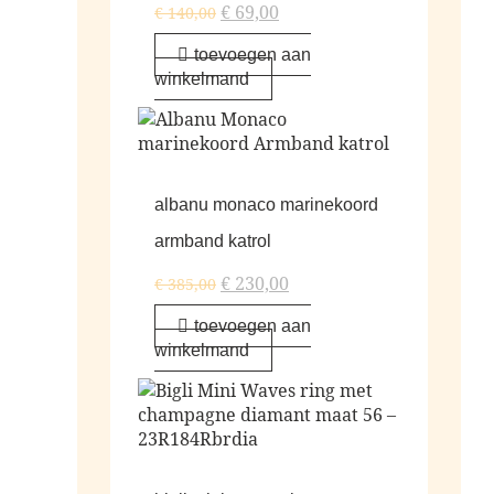
€
69,00
€
140,00
toevoegen aan
winkelmand
albanu monaco marinekoord
armband katrol
€
230,00
€
385,00
toevoegen aan
winkelmand