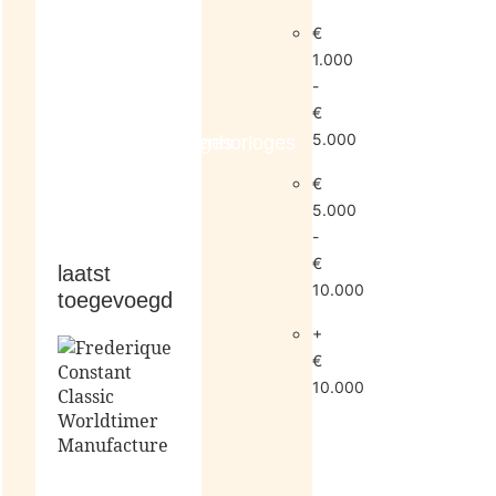
€
1.000
-
€
5.000
dameshorloges
herenhorloges
€
5.000
-
€
laatst
10.000
toegevoegd
+
€
10.000