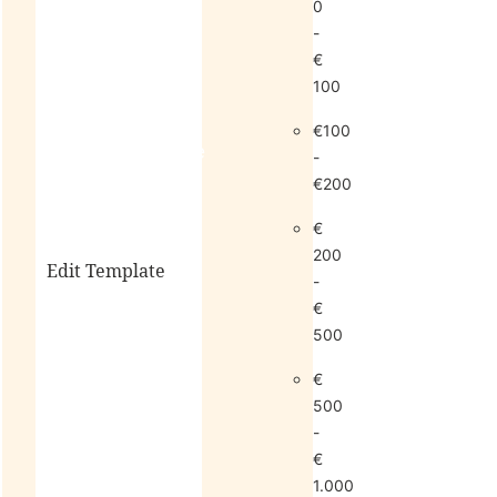
0
-
€
100
€100
living
sale
-
€200
€
200
Edit Template
-
€
500
alle
€
horloges
500
-
€
1.000