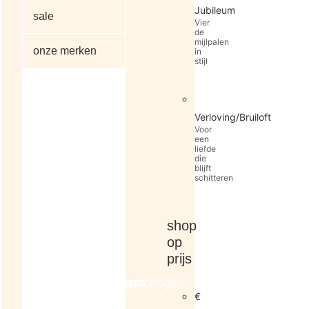
Jubileum
sale
Vier
de
mijlpalen
onze merken
in
stijl
alle
Verloving/Bruiloft
artikelen
Voor
een
liefde
die
blijft
schitteren
shop
op
prijs
dameshorloges
herenhorloges
€