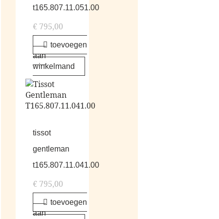
t165.807.11.051.00
€
795,00
toevoegen
aan
winkelmand
tissot
gentleman
t165.807.11.041.00
€
795,00
toevoegen
aan