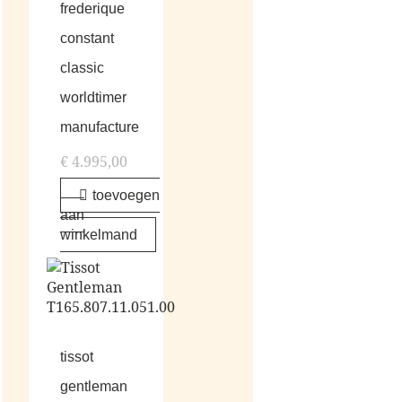
frederique
constant
classic
worldtimer
manufacture
€
4.995,00
toevoegen
aan
winkelmand
tissot
gentleman