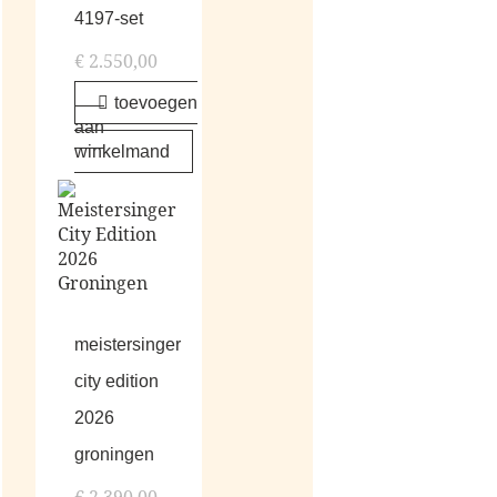
4197-set
€
2.550,00
toevoegen
aan
winkelmand
meistersinger
city edition
2026
groningen