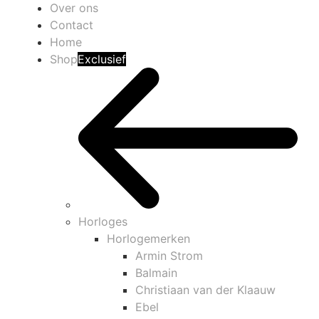
Over ons
Contact
Home
Shop
Exclusief
Horloges
Horlogemerken
Armin Strom
Balmain
Christiaan van der Klaauw
Ebel