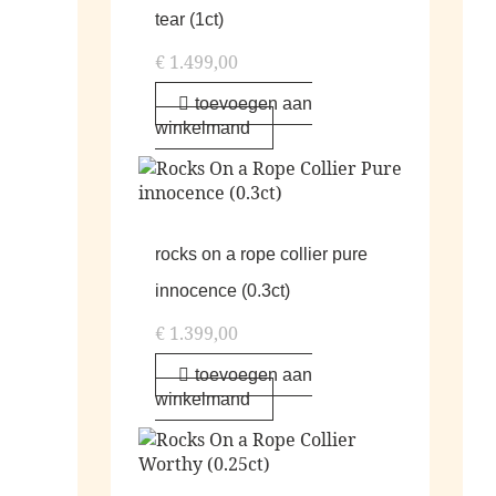
tear (1ct)
€
1.499,00
toevoegen aan
winkelmand
rocks on a rope collier pure
innocence (0.3ct)
€
1.399,00
toevoegen aan
winkelmand