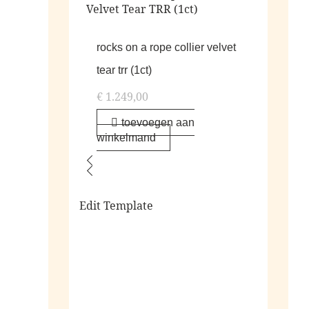
rocks on a rope collier velvet
tear trr (1ct)
€
1.249,00
toevoegen aan
winkelmand
Edit Template
alle living