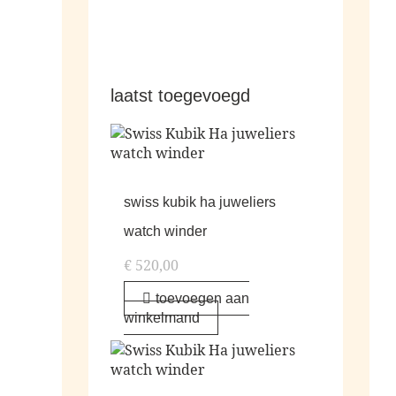
laatst toegevoegd
swiss kubik ha juweliers
watch winder
€
520,00
toevoegen aan
winkelmand