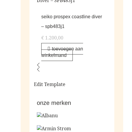
seiko prospex coastline diver
– spb483j1
€
1.200,00
toevoegen aan
winkelmand
Edit Template
onze merken
Ga naar de shop