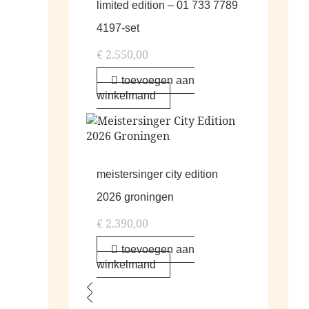
limited edition – 01 733 7789
4197-set
€
2.550,00
toevoegen aan
winkelmand
meistersinger city edition
2026 groningen
€
2.390,00
toevoegen aan
winkelmand