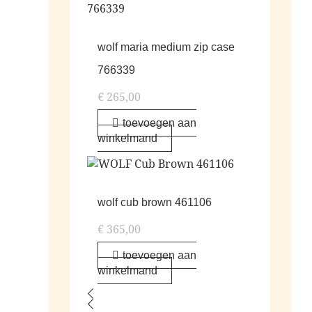
wolf maria medium zip case
766339
€
265,00
toevoegen aan
winkelmand
wolf cub brown 461106
€
365,00
toevoegen aan
winkelmand