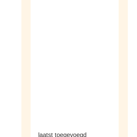
dameshorloges
herenhorloges
laatst toegevoegd