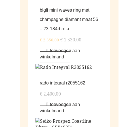
bigli mini waves ring met
champagne diamant maat 56
– 23r184rbrdia
€
1.530,00
€
2.350,00
toevoegen aan
winkelmand
rado integral r2055162
€
2.400,00
toevoegen aan
winkelmand