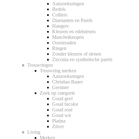
Aanzoeksringen
Bedels
Colliers
Diamanten en Parels
Hangers
Kleuren en edelstenen
Manchetknopen
Oorsieraden
Ringen
Zonder kleuren of stenen
Zirconia en synthetische parels
Trouwringen
Trouwring merken
Aanzoeksringen
Christian Bauer
Gerstner
Zoek op categorie
Goud geel
Goud bicolor
Goud rosé
Goud wit
Platina
Zilver
Living
Merken