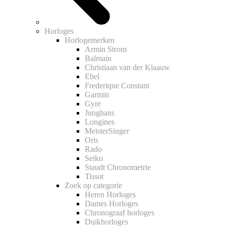
Horloges
Horlogemerken
Armin Strom
Balmain
Christiaan van der Klaauw
Ebel
Frederique Constant
Garmin
Gyre
Junghans
Longines
MeisterSinger
Oris
Rado
Seiko
Staudt Chronometrie
Tissot
Zoek op categorie
Heren Horloges
Dames Horloges
Chronograaf horloges
Duikhorloges