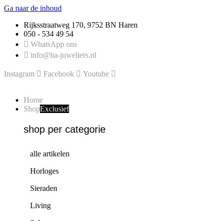
Ga naar de inhoud
Rijksstraatweg 170, 9752 BN Haren
050 - 534 49 54
WhatsApp ons
info@ha-juweliers.nl
Instagram
Facebook
Youtube
Home
Shop
Exclusief
shop per categorie
alle artikelen
Horloges
Sieraden
Living