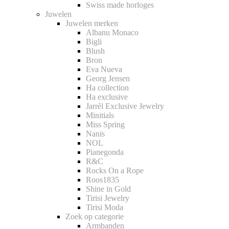
Swiss made horloges
Juwelen
Juwelen merken
Albanu Monaco
Bigli
Blush
Bron
Eva Nueva
Georg Jensen
Ha collection
Ha exclusive
Jarrèl Exclusive Jewelry
Minitials
Miss Spring
Nanis
NOL
Pianegonda
R&C
Rocks On a Rope
Roos1835
Shine in Gold
Tirisi Jewelry
Tirisi Moda
Zoek op categorie
Armbanden