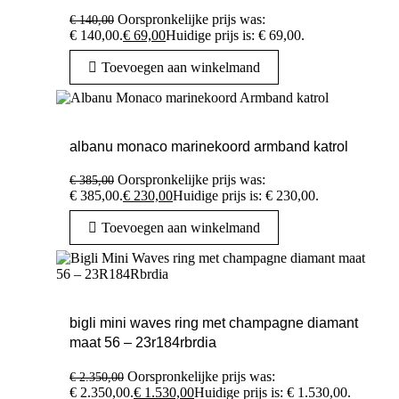
Oorspronkelijke prijs was:
€
140,00
€ 140,00.
€
69,00
Huidige prijs is: € 69,00.
Toevoegen aan winkelmand
albanu monaco marinekoord armband katrol
Oorspronkelijke prijs was:
€
385,00
€ 385,00.
€
230,00
Huidige prijs is: € 230,00.
Toevoegen aan winkelmand
bigli mini waves ring met champagne diamant
maat 56 – 23r184rbrdia
Oorspronkelijke prijs was:
€
2.350,00
€ 2.350,00.
€
1.530,00
Huidige prijs is: € 1.530,00.