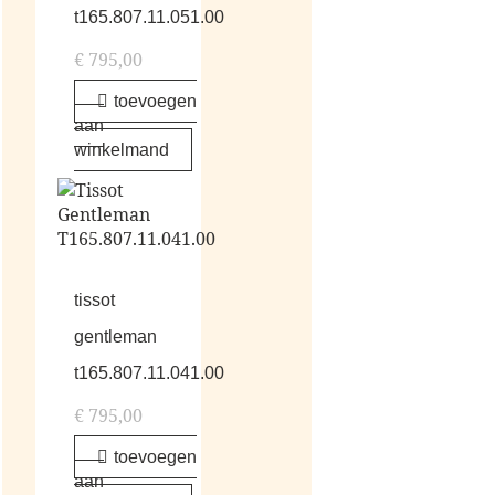
t165.807.11.051.00
€
795,00
toevoegen
aan
winkelmand
tissot
gentleman
t165.807.11.041.00
€
795,00
toevoegen
aan