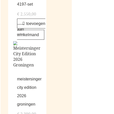
4197-set
€
2.550,00
toevoegen
aan
winkelmand
meistersinger
city edition
2026
groningen