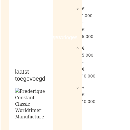
€
1.000
-
€
5.000
dameshorloges
herenhorloges
€
5.000
-
€
laatst
10.000
toegevoegd
+
€
10.000