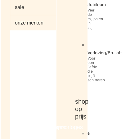
Jubileum
sale
Vier
de
mijlpalen
onze merken
in
stijl
alle
Verloving/Bruiloft
artikelen
Voor
een
liefde
die
blijft
schitteren
shop
op
prijs
dameshorloges
herenhorloges
€