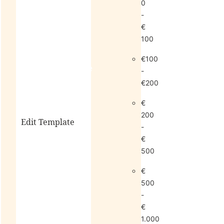
0
-
€
100
€100
living
sale
-
€200
€
200
Edit Template
-
€
500
alle
€
horloges
500
-
€
1.000