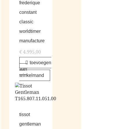
frederique
constant
classic
worldtimer
manufacture
€
4.995,00
toevoegen
aan
winkelmand
tissot
gentleman