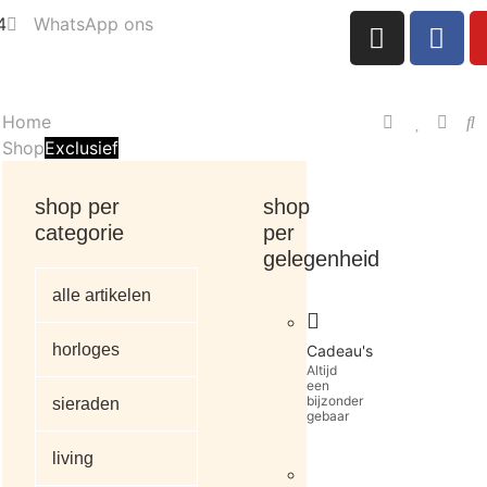
4
WhatsApp ons
Home
Shop
Exclusief
shop per
shop
categorie
per
gelegenheid
alle artikelen
horloges
Cadeau's
Altijd
een
bijzonder
sieraden
gebaar
living