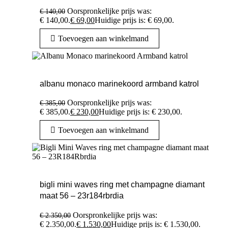
Oorspronkelijke prijs was:
€
140,00
€ 140,00.
€
69,00
Huidige prijs is: € 69,00.
Toevoegen aan winkelmand
albanu monaco marinekoord armband katrol
Oorspronkelijke prijs was:
€
385,00
€ 385,00.
€
230,00
Huidige prijs is: € 230,00.
Toevoegen aan winkelmand
bigli mini waves ring met champagne diamant
maat 56 – 23r184rbrdia
Oorspronkelijke prijs was:
€
2.350,00
€ 2.350,00.
€
1.530,00
Huidige prijs is: € 1.530,00.