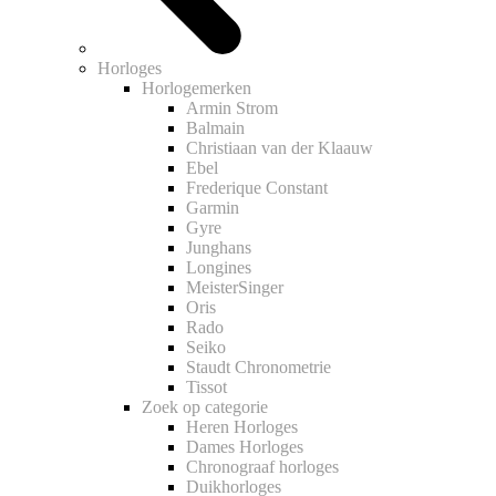
Horloges
Horlogemerken
Armin Strom
Balmain
Christiaan van der Klaauw
Ebel
Frederique Constant
Garmin
Gyre
Junghans
Longines
MeisterSinger
Oris
Rado
Seiko
Staudt Chronometrie
Tissot
Zoek op categorie
Heren Horloges
Dames Horloges
Chronograaf horloges
Duikhorloges