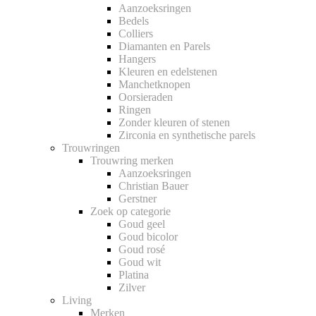
Aanzoeksringen
Bedels
Colliers
Diamanten en Parels
Hangers
Kleuren en edelstenen
Manchetknopen
Oorsieraden
Ringen
Zonder kleuren of stenen
Zirconia en synthetische parels
Trouwringen
Trouwring merken
Aanzoeksringen
Christian Bauer
Gerstner
Zoek op categorie
Goud geel
Goud bicolor
Goud rosé
Goud wit
Platina
Zilver
Living
Merken