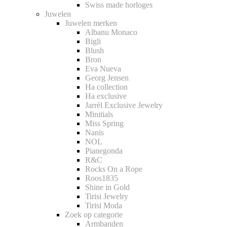
Swiss made horloges
Juwelen
Juwelen merken
Albanu Monaco
Bigli
Blush
Bron
Eva Nueva
Georg Jensen
Ha collection
Ha exclusive
Jarrèl Exclusive Jewelry
Minitials
Miss Spring
Nanis
NOL
Pianegonda
R&C
Rocks On a Rope
Roos1835
Shine in Gold
Tirisi Jewelry
Tirisi Moda
Zoek op categorie
Armbanden