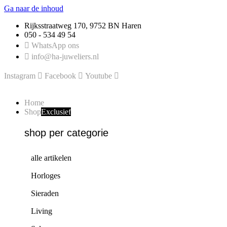
Ga naar de inhoud
Rijksstraatweg 170, 9752 BN Haren
050 - 534 49 54
WhatsApp ons
info@ha-juweliers.nl
Instagram
Facebook
Youtube
Home
Shop
Exclusief
shop per categorie
alle artikelen
Horloges
Sieraden
Living