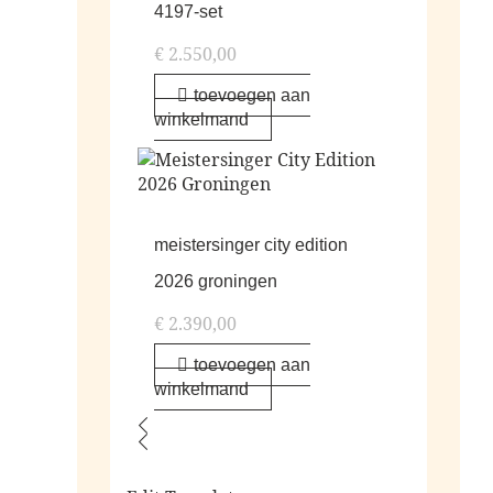
4197-set
€
2.550,00
toevoegen aan
winkelmand
meistersinger city edition
2026 groningen
€
2.390,00
toevoegen aan
winkelmand