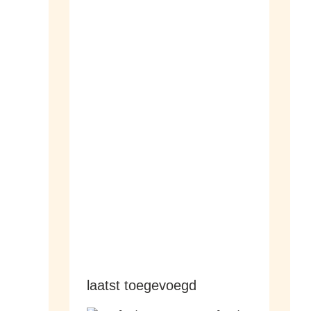
dameshorloges
herenhorloges
laatst toegevoegd