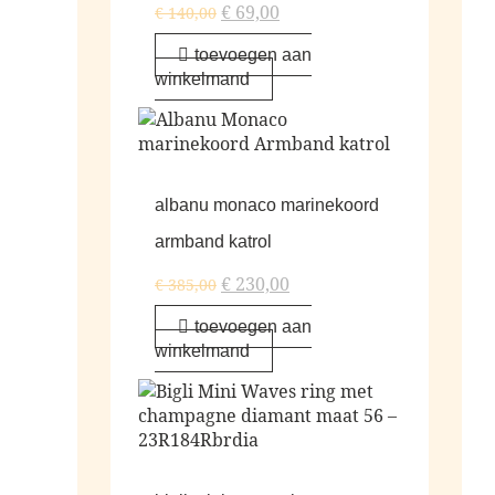
€
69,00
€
140,00
toevoegen aan
winkelmand
albanu monaco marinekoord
armband katrol
€
230,00
€
385,00
toevoegen aan
winkelmand