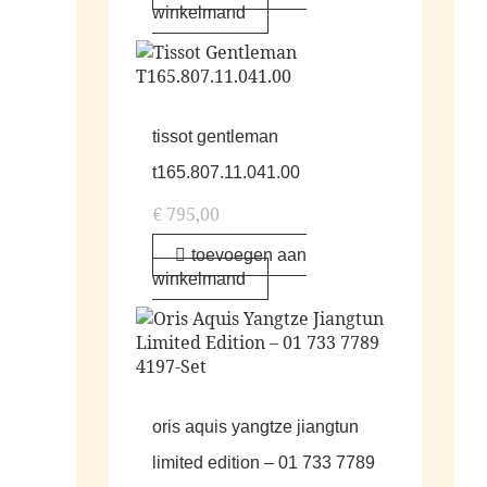
winkelmand
tissot gentleman
t165.807.11.041.00
€
795,00
toevoegen aan
winkelmand
oris aquis yangtze jiangtun
limited edition – 01 733 7789