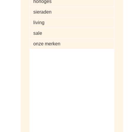
horloges
sieraden
living
sale
onze merken
alle artikelen
dameshorloges