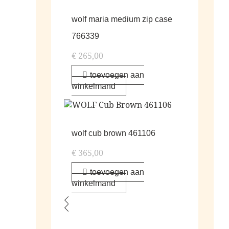
wolf maria medium zip case
766339
€
265,00
toevoegen aan
winkelmand
wolf cub brown 461106
€
365,00
toevoegen aan
winkelmand