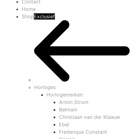
Contact
Home
Shop
Exclusief
Horloges
Horlogemerken
Armin Strom
Balmain
Christiaan van der Klaauw
Ebel
Frederique Constant