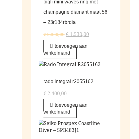
bigli mini waves ring met
champagne diamant maat 56
– 23r184rbrdia
€
1.530,00
€
2.350,00
toevoegen aan
winkelmand
rado integral r2055162
€
2.400,00
toevoegen aan
winkelmand