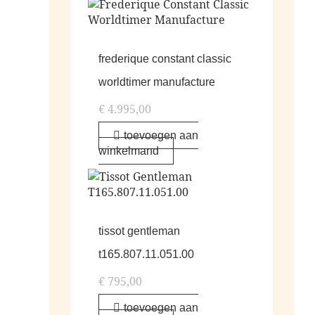
frederique constant classic
worldtimer manufacture
€
4.995,00
toevoegen aan
winkelmand
tissot gentleman
t165.807.11.051.00
€
795,00
toevoegen aan