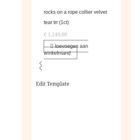
rocks on a rope collier velvet
tear trr (1ct)
€
1.249,00
toevoegen aan
winkelmand
Edit Template
alle living