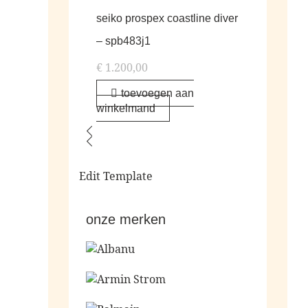
seiko prospex coastline diver
– spb483j1
€
1.200,00
toevoegen aan
winkelmand
Edit Template
onze merken
Ga naar de shop
Ga naar de shop