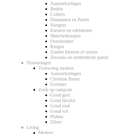
Aanzoeksringen
Bedels
Colliers
Diamanten en Parels
Hangers
Kleuren en edelstenen
Manchetknopen
Oorsieraden
Ringen
Zonder kleuren of stenen
Zirconia en synthetische parels
Trouwringen
Trouwring merken
Aanzoeksringen
Christian Bauer
Gerstner
Zoek op categorie
Goud geel
Goud bicolor
Goud rosé
Goud wit
Platina
Zilver
Living
Merken