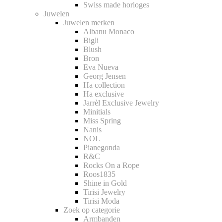
Swiss made horloges
Juwelen
Juwelen merken
Albanu Monaco
Bigli
Blush
Bron
Eva Nueva
Georg Jensen
Ha collection
Ha exclusive
Jarrèl Exclusive Jewelry
Minitials
Miss Spring
Nanis
NOL
Pianegonda
R&C
Rocks On a Rope
Roos1835
Shine in Gold
Tirisi Jewelry
Tirisi Moda
Zoek op categorie
Armbanden