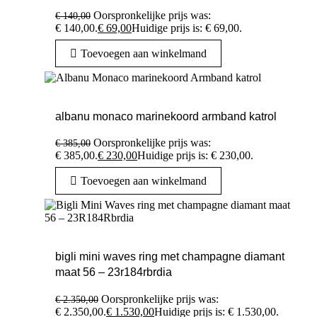
Oorspronkelijke prijs was:
€
140,00
€ 140,00.
€
69,00
Huidige prijs is: € 69,00.
Toevoegen aan winkelmand
albanu monaco marinekoord armband katrol
Oorspronkelijke prijs was:
€
385,00
€ 385,00.
€
230,00
Huidige prijs is: € 230,00.
Toevoegen aan winkelmand
bigli mini waves ring met champagne diamant
maat 56 – 23r184rbrdia
Oorspronkelijke prijs was:
€
2.350,00
€ 2.350,00.
€
1.530,00
Huidige prijs is: € 1.530,00.