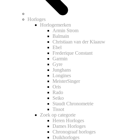
Horloges
Horlogemerken
Armin Strom
Balmain
Christiaan van der Klaauw
Ebel
Frederique Constant
Garmin
Gyre
Junghans
Longines
MeisterSinger
Oris
Rado
Seiko
Staudt Chronometrie
Tissot
Zoek op categorie
Heren Horloges
Dames Horloges
Chronograaf horloges
Duikhorloges