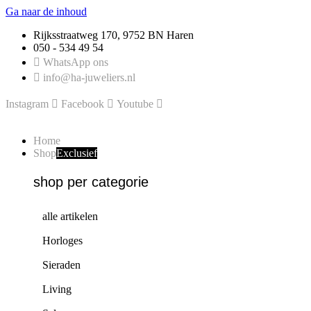
Ga naar de inhoud
Rijksstraatweg 170, 9752 BN Haren
050 - 534 49 54
WhatsApp ons
info@ha-juweliers.nl
Instagram
Facebook
Youtube
Home
Shop
Exclusief
shop per categorie
alle artikelen
Horloges
Sieraden
Living