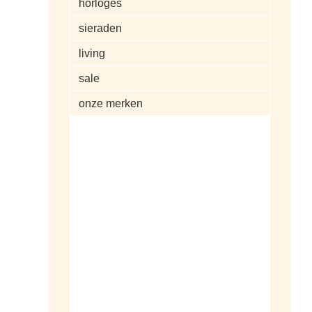
horloges
sieraden
living
sale
onze merken
alle artikelen
dameshorloges