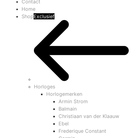
Contact
Home
Shop
Exclusief
Horloges
Horlogemerken
Armin Strom
Balmain
Christiaan van der Klaauw
Ebel
Frederique Constant