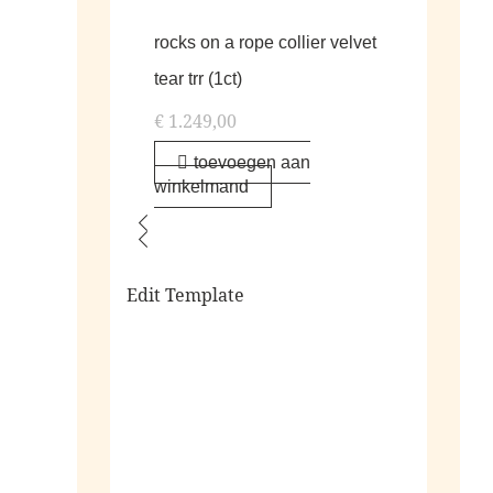
rocks on a rope collier velvet
tear trr (1ct)
€
1.249,00
toevoegen aan
winkelmand
Edit Template
alle living