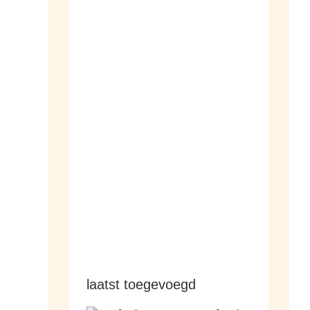
dameshorloges
herenhorloges
laatst toegevoegd