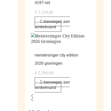
4197-set
€
2.550,00
toevoegen aan
winkelmand
meistersinger city edition
2026 groningen
€
2.390,00
toevoegen aan
winkelmand