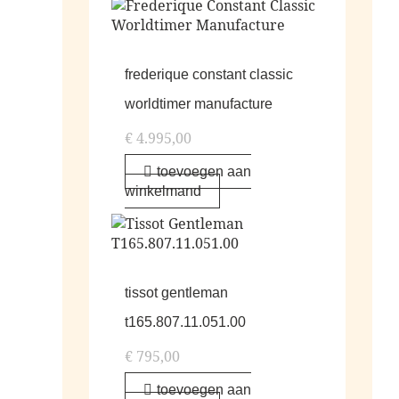
frederique constant classic
worldtimer manufacture
€
4.995,00
toevoegen aan
winkelmand
tissot gentleman
t165.807.11.051.00
€
795,00
toevoegen aan