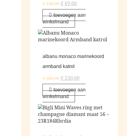
€
69,00
€
140,00
toevoegen aan
winkelmand
albanu monaco marinekoord
armband katrol
€
230,00
€
385,00
toevoegen aan
winkelmand