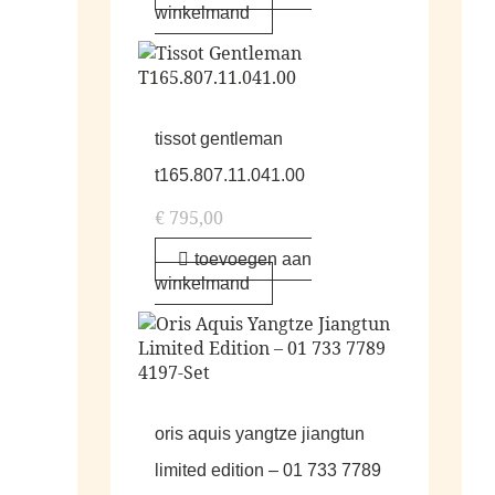
winkelmand
tissot gentleman
t165.807.11.041.00
€
795,00
toevoegen aan
winkelmand
oris aquis yangtze jiangtun
limited edition – 01 733 7789