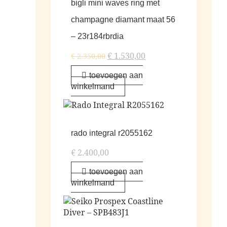
bigli mini waves ring met
champagne diamant maat 56
– 23r184rbrdia
€
1.530,00
€
2.350,00
toevoegen aan
winkelmand
rado integral r2055162
€
2.400,00
toevoegen aan
winkelmand