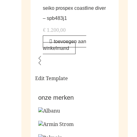
seiko prospex coastline diver
– spb483j1
€
1.200,00
toevoegen aan
winkelmand
Edit Template
onze merken
Ga naar de shop
Ga naar de shop