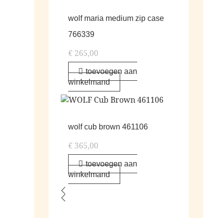
wolf maria medium zip case
766339
€
265,00
toevoegen aan
winkelmand
wolf cub brown 461106
€
365,00
toevoegen aan
winkelmand