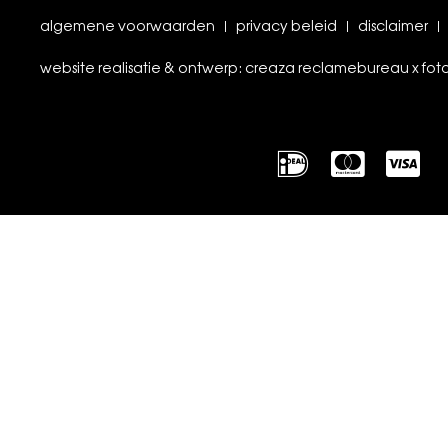
algemene voorwaarden
privacy beleid
disclaimer
website realisatie & ontwerp: creaza reclamebureau x fot