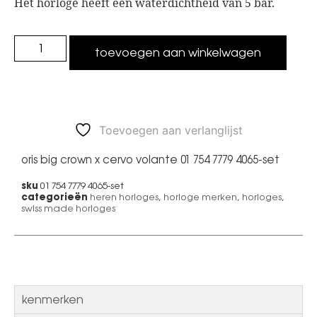
Het horloge heeft een waterdichtheid van 5 bar.
toevoegen aan winkelwagen
Toevoegen aan verlanglijst
oris big crown x cervo volante 01 754 7779 4065-set
01 754 7779 4065-set
sku
heren horloges
,
horloge merken
,
horloges
,
categorieën
swiss made horloges
kenmerken