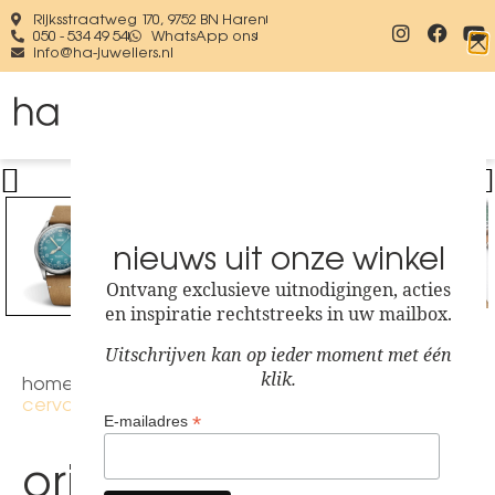
Rijksstraatweg 170, 9752 BN Haren
050 - 534 49 54
WhatsApp ons
info@ha-juweliers.nl
nieuws uit onze winkel
Ontvang exclusieve uitnodigingen, acties
en inspiratie rechtstreeks in uw mailbox.
Uitschrijven kan op ieder moment met één
klik.
home
/
horloges
/
horloge merken
/ oris big crown x
cervo volante 01 754 7779 4065-set
*
E-mailadres
oris big crown x