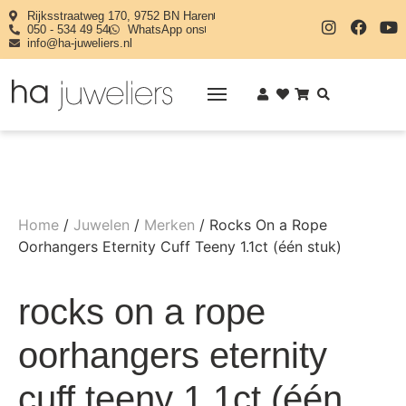
Rijksstraatweg 170, 9752 BN Haren
050 - 534 49 54
WhatsApp ons
info@ha-juweliers.nl
Home
/
Juwelen
/
Merken
/ Rocks On a Rope
Oorhangers Eternity Cuff Teeny 1.1ct (één stuk)
rocks on a rope
oorhangers eternity
cuff teeny 1.1ct (één