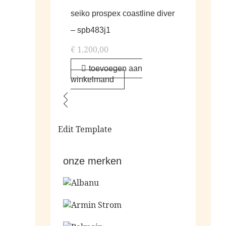
seiko prospex coastline diver
– spb483j1
€
1.200,00
toevoegen aan
winkelmand
Edit Template
onze merken
Ga naar de shop
Ga naar de shop