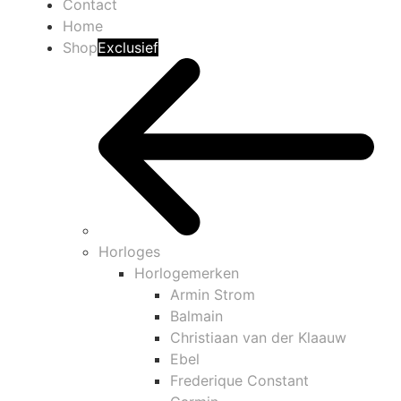
Contact
Home
Shop
Exclusief
Horloges
Horlogemerken
Armin Strom
Balmain
Christiaan van der Klaauw
Ebel
Frederique Constant