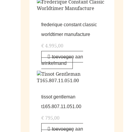
frederique constant classic
worldtimer manufacture
€
4.995,00
toevoegen aan
winkelmand
tissot gentleman
t165.807.11.051.00
€
795,00
toevoegen aan