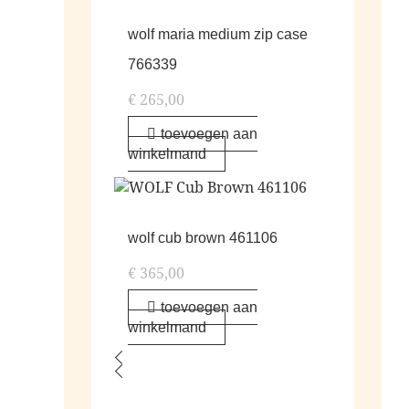
wolf maria medium zip case
766339
€
265,00
toevoegen aan
winkelmand
wolf cub brown 461106
€
365,00
toevoegen aan
winkelmand