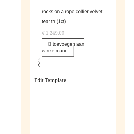
rocks on a rope collier velvet
tear trr (1ct)
€
1.249,00
toevoegen aan
winkelmand
Edit Template
alle living