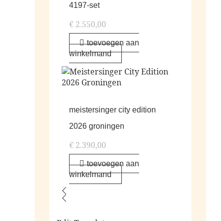
4197-set
€
2.550,00
toevoegen aan
winkelmand
meistersinger city edition
2026 groningen
€
2.390,00
toevoegen aan
winkelmand