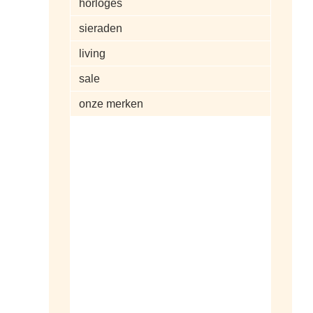
horloges
sieraden
living
sale
onze merken
alle artikelen
dameshorloges