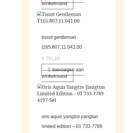
winkelmand
tissot gentleman
t165.807.11.041.00
€
795,00
toevoegen aan
winkelmand
oris aquis yangtze jiangtun
limited edition – 01 733 7789