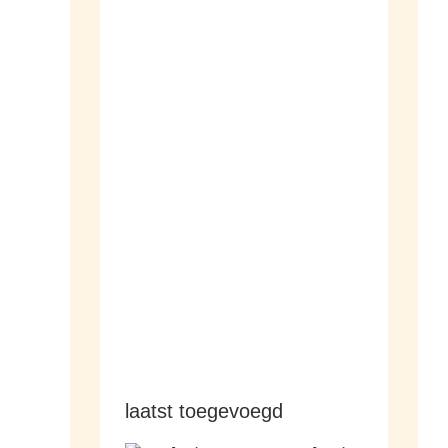
dameshorloges
herenhorloges
laatst toegevoegd