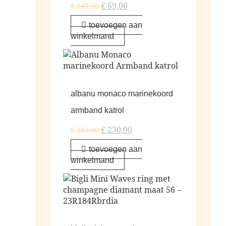
€
69,00
€
140,00
toevoegen aan
winkelmand
albanu monaco marinekoord
armband katrol
€
230,00
€
385,00
toevoegen aan
winkelmand