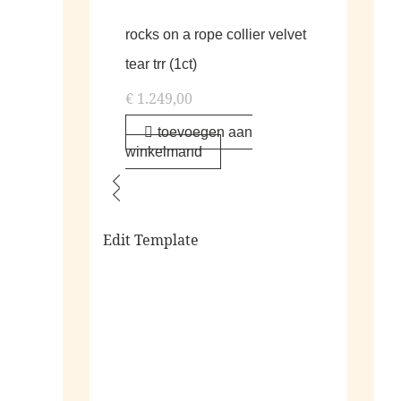
rocks on a rope collier velvet
tear trr (1ct)
€
1.249,00
toevoegen aan
winkelmand
Edit Template
alle living