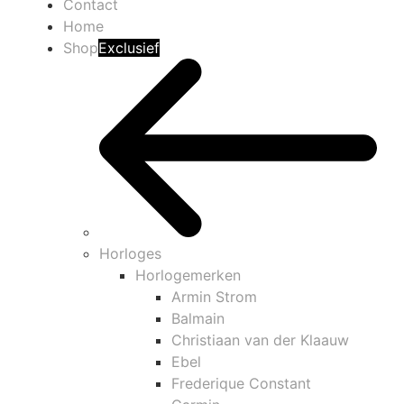
Contact
Home
Shop
Exclusief
Horloges
Horlogemerken
Armin Strom
Balmain
Christiaan van der Klaauw
Ebel
Frederique Constant