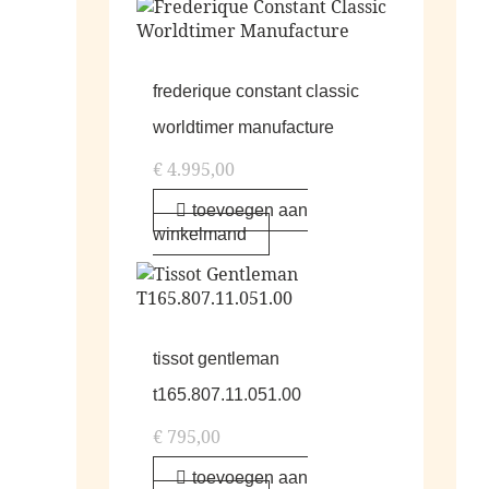
frederique constant classic
worldtimer manufacture
€
4.995,00
toevoegen aan
winkelmand
tissot gentleman
t165.807.11.051.00
€
795,00
toevoegen aan