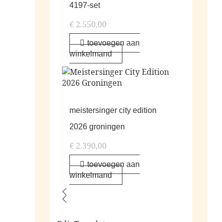
4197-set
€
2.550,00
toevoegen aan
winkelmand
meistersinger city edition
2026 groningen
€
2.390,00
toevoegen aan
winkelmand