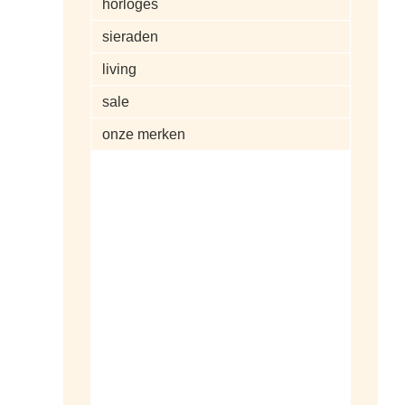
horloges
sieraden
living
sale
onze merken
alle artikelen
dameshorloges