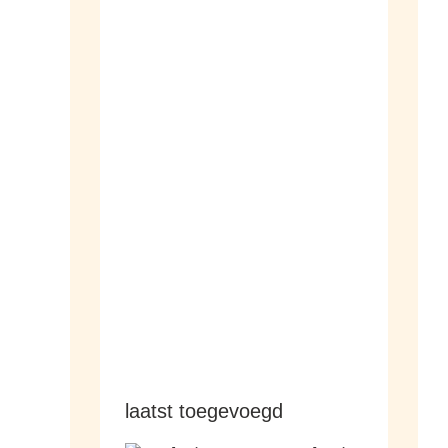
dameshorloges
herenhorloges
laatst toegevoegd