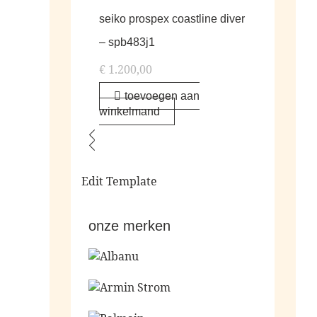
seiko prospex coastline diver
– spb483j1
€
1.200,00
toevoegen aan
winkelmand
Edit Template
onze merken
Ga naar de shop
Ga naar de shop