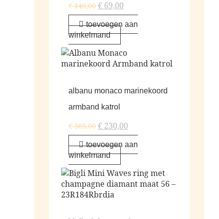
€
69,00
€
140,00
toevoegen aan
winkelmand
albanu monaco marinekoord
armband katrol
€
230,00
€
385,00
toevoegen aan
winkelmand