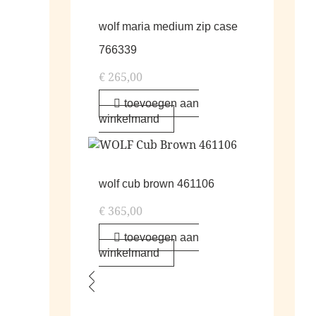
wolf maria medium zip case
766339
€
265,00
toevoegen aan
winkelmand
wolf cub brown 461106
€
365,00
toevoegen aan
winkelmand