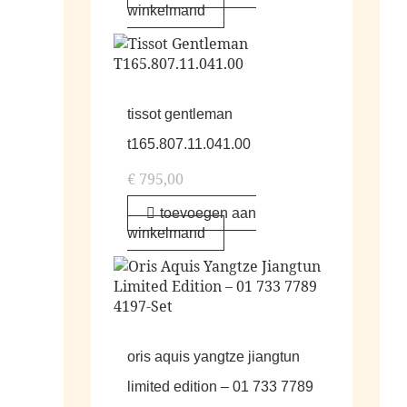
winkelmand
tissot gentleman
t165.807.11.041.00
€
795,00
toevoegen aan
winkelmand
oris aquis yangtze jiangtun
limited edition – 01 733 7789