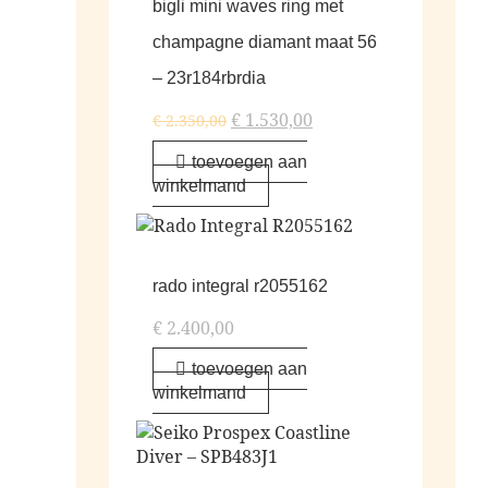
bigli mini waves ring met
champagne diamant maat 56
– 23r184rbrdia
€
1.530,00
€
2.350,00
toevoegen aan
winkelmand
rado integral r2055162
€
2.400,00
toevoegen aan
winkelmand