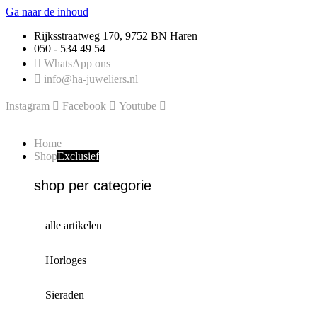
Ga naar de inhoud
Rijksstraatweg 170, 9752 BN Haren
050 - 534 49 54
WhatsApp ons
info@ha-juweliers.nl
Instagram
Facebook
Youtube
Home
Shop
Exclusief
shop per categorie
alle artikelen
Horloges
Sieraden