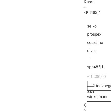
seiko
prospex
coastline
diver
–
spb483j1
€
1.200,00
toevoeg
aan
winkelmand