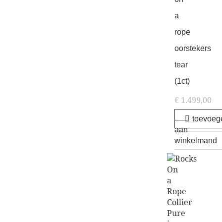
a
rope
oorstekers
tear
(1ct)
€
1.499,00
toevoeg
aan
winkelmand