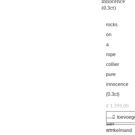
rocks
on
a
rope
collier
pure
innocence
(0.3ct)
€
1.399,00
toevoeg
aan
winkelmand