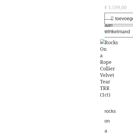
€
1.599,00
toevoeg
aan
winkelmand
rocks
on
a