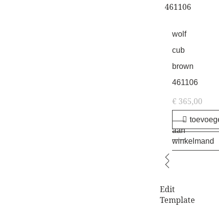
wolf
cub
brown
461106
€
365,00
toevoeg
aan
winkelmand
Edit
Template