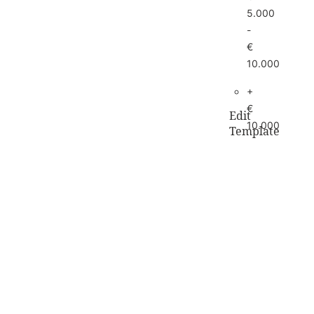
5.000
-
living
sale
€
10.000
+
€
Edit
10.000
Template
alle
horloges