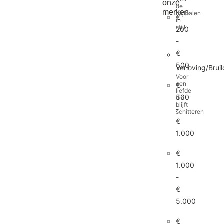
onze
de
merken
mijlpalen
€
in
stijl
200
-
€
500
alle
Verloving/Bruil
Voor
artikelen
een
€
liefde
500
die
blijft
-
schitteren
€
1.000
€
dameshor
herenhor
1.000
-
€
5.000
€