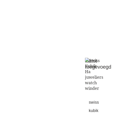
alle
living
laatst
toegevoegd
swiss
kubik