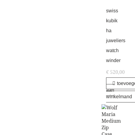
swiss
kubik
ha
juweliers
watch
winder
€
520,00
toevoeg
aan
winkelmand