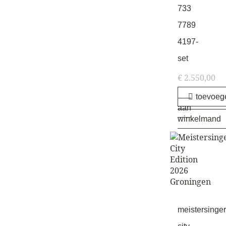
733
7789
4197-
set
€
2.550,00
toevoeg
aan
winkelmand
meistersinger