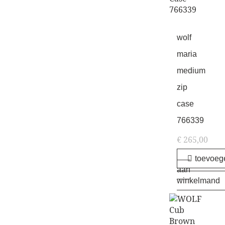
wolf
maria
medium
zip
case
766339
€
265,00
toevoeg
aan
winkelmand