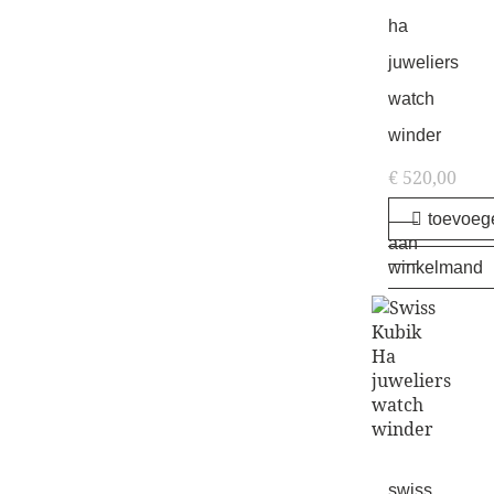
ha
juweliers
watch
winder
€
520,00
toevoeg
aan
winkelmand
swiss