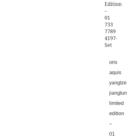
oris
aquis
yangtze
jiangtun
limited
edition
–
01