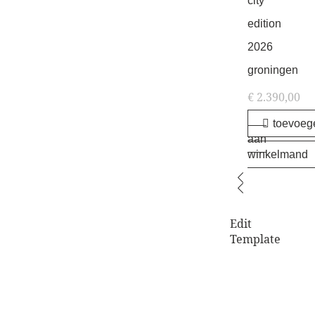
city
edition
2026
groningen
€
2.390,00
toevoeg
aan
winkelmand
Edit
Template