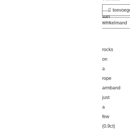
toevoeg
aan
winkelmand
rocks
on
a
rope
armband
just
a
few
(0.9ct)