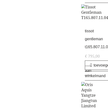
tissot
gentleman
t165.807.11.
€
795,00
toevoeg
aan
winkelmand