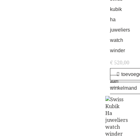
kubik
ha
juweliers
watch
winder
€
520,00
toevoeg
aan
winkelmand