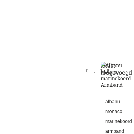
alle
sale
laatst
toegevoegd
albanu
monaco
marinekoord
armband