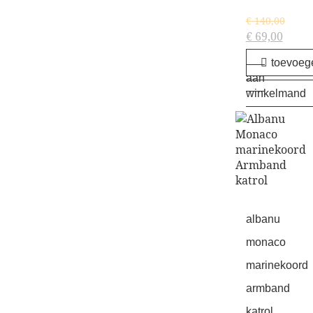
€
140,00
€
69,00
toevoeg
aan
winkelmand
albanu
monaco
marinekoord
armband
katrol