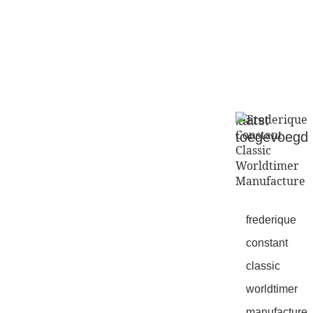
dameshor
herenhor
laatst
toegevoegd
frederique
constant
classic
worldtimer
manufacture