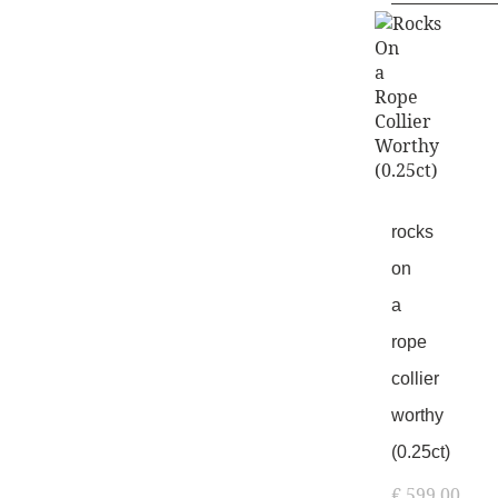
rocks
on
a
rope
collier
worthy
(0.25ct)
€
599,00