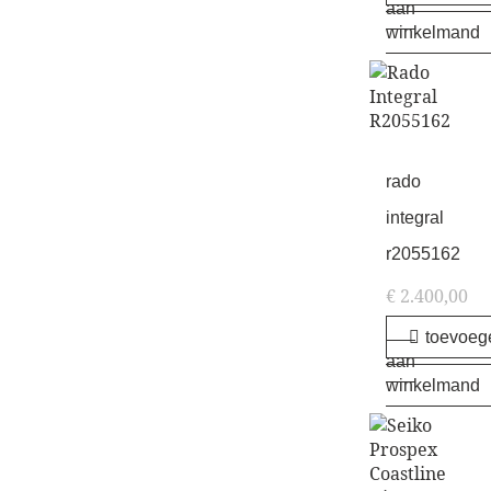
aan
winkelmand
rado
integral
r2055162
€
2.400,00
toevoeg
aan
winkelmand