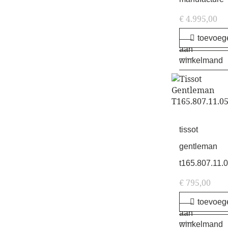
€
4.995,00
toevoeg
aan
winkelmand
tissot
gentleman
t165.807.11.
€
795,00
toevoeg
aan
winkelmand