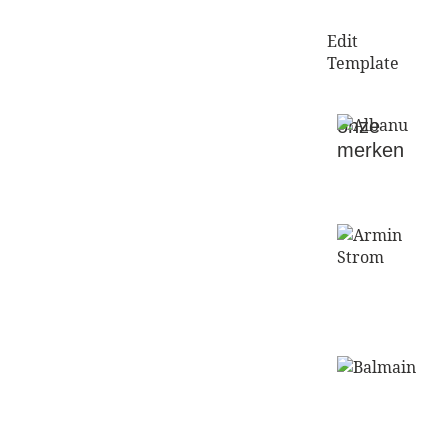
Edit
Template
onze
Ga
merken
naar
de
shop
Ga
naar
de
shop
Ga
naar
de