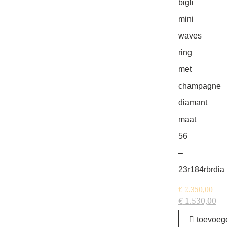
bigli
mini
waves
ring
met
champagne
diamant
maat
56
–
23r184rbrdia
€
2.350,00
€
1.530,00
toevoeg