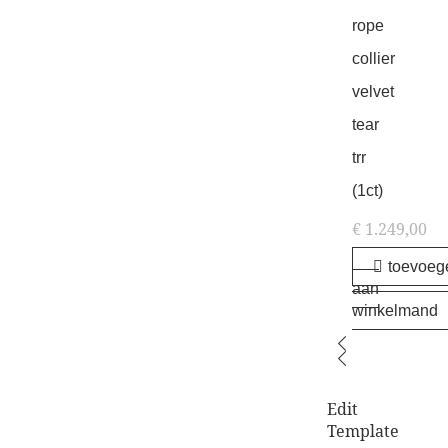
rope
collier
velvet
tear
trr
(1ct)
€
1.249,00
toevoeg
aan
winkelmand
Edit
Template