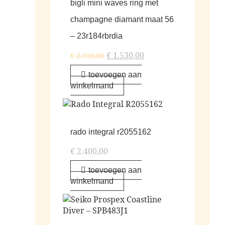
bigli mini waves ring met
champagne diamant maat 56
– 23r184rbrdia
€
1.530,00
€
2.350,00
toevoegen aan
winkelmand
rado integral r2055162
€
2.400,00
toevoegen aan
winkelmand