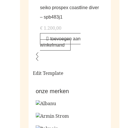
seiko prospex coastline diver
– spb483j1
€
1.200,00
toevoegen aan
winkelmand
Edit Template
onze merken
Ga naar de shop
Ga naar de shop