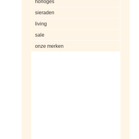
horloges
sieraden
living
sale
onze merken
alle artikelen
dameshorloges