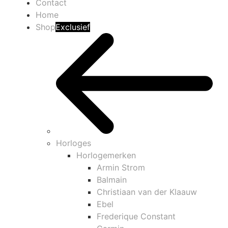
Contact
Home
Shop
Exclusief
Horloges
Horlogemerken
Armin Strom
Balmain
Christiaan van der Klaauw
Ebel
Frederique Constant