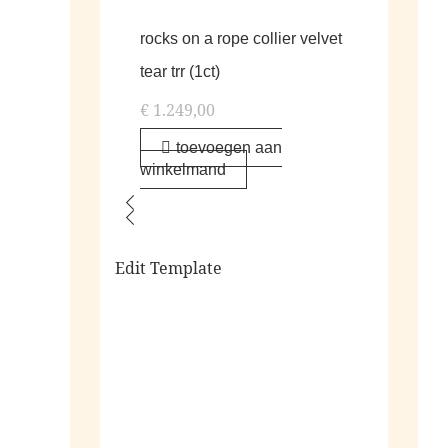
rocks on a rope collier velvet
tear trr (1ct)
€
1.249,00
toevoegen aan
winkelmand
Edit Template
alle living