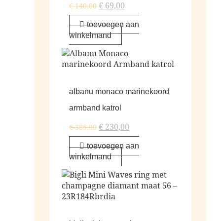
€
69,00
€
140,00
toevoegen aan
winkelmand
albanu monaco marinekoord
armband katrol
€
230,00
€
385,00
toevoegen aan
winkelmand