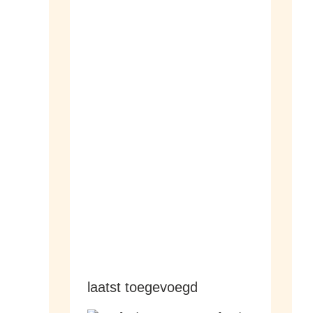
dameshorloges
herenhorloges
laatst toegevoegd