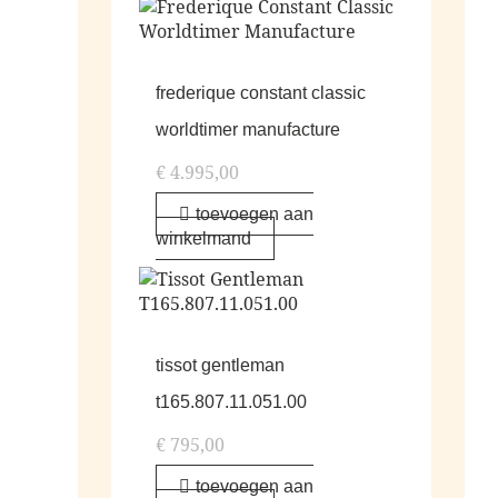
frederique constant classic
worldtimer manufacture
€
4.995,00
toevoegen aan
winkelmand
tissot gentleman
t165.807.11.051.00
€
795,00
toevoegen aan