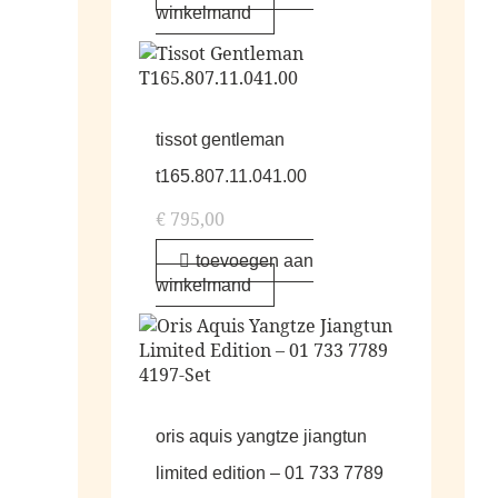
winkelmand
tissot gentleman
t165.807.11.041.00
€
795,00
toevoegen aan
winkelmand
oris aquis yangtze jiangtun
limited edition – 01 733 7789