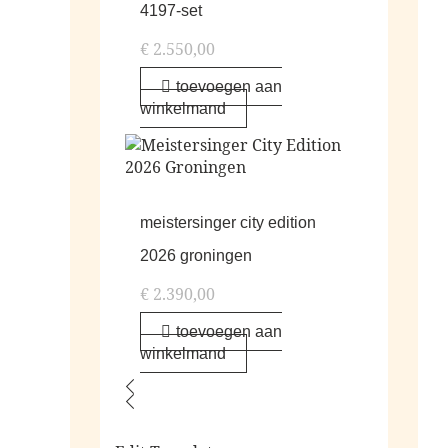
4197-set
€
2.550,00
toevoegen aan
winkelmand
meistersinger city edition
2026 groningen
€
2.390,00
toevoegen aan
winkelmand