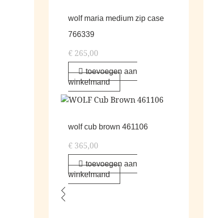
wolf maria medium zip case
766339
€
265,00
toevoegen aan
winkelmand
wolf cub brown 461106
€
365,00
toevoegen aan
winkelmand