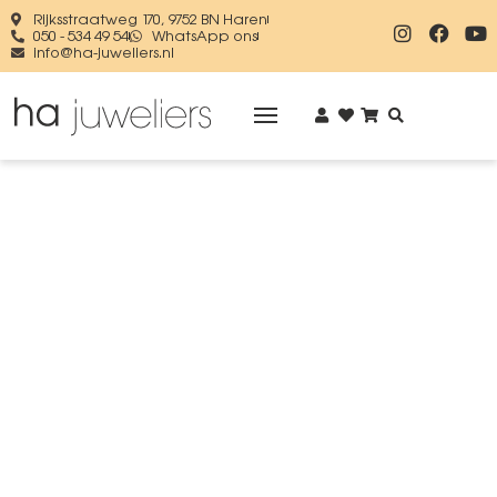
Rijksstraatweg 170, 9752 BN Haren
050 - 534 49 54
WhatsApp ons
info@ha-juweliers.nl