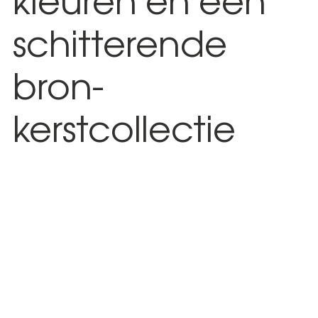
kleuren en een
schitterende
bron-
kerstcollectie