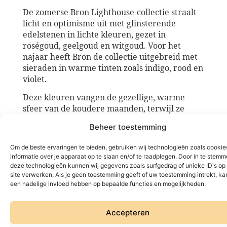
De zomerse Bron Lighthouse-collectie straalt
licht en optimisme uit met glinsterende
edelstenen in lichte kleuren, gezet in
roségoud, geelgoud en witgoud. Voor het
najaar heeft Bron de collectie uitgebreid met
sieraden in warme tinten zoals indigo, rood en
violet.
Deze kleuren vangen de gezellige, warme
sfeer van de koudere maanden, terwijl ze
tegelijkertijd symbool staan voor hoop en
Beheer toestemming
positiviteit – de boodschap van de Bron
Lighthouse collectie. Tijdens
Jewels & Time
Om de beste ervaringen te bieden, gebruiken wij technologieën zoals cooki
presenteren wij u daarnaast de speciale
informatie over je apparaat op te slaan en/of te raadplegen. Door in te stem
BRON-kerstcollectie, vol sieraden die de
deze technologieën kunnen wij gegevens zoals surfgedrag of unieke ID's op
feestdagen – of een geliefde – extra
site verwerken. Als je geen toestemming geeft of uw toestemming intrekt, kan
een nadelige invloed hebben op bepaalde functies en mogelijkheden.
sprankeling geven.
Accepteren