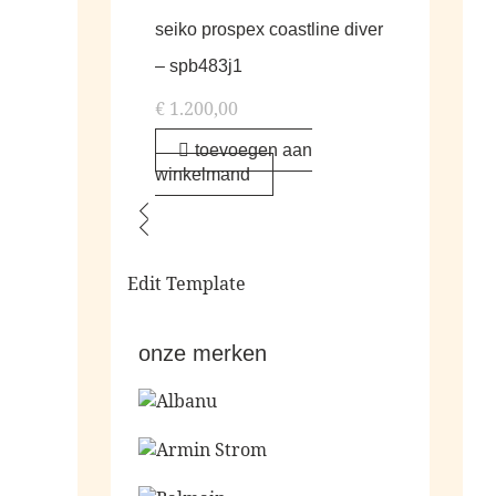
seiko prospex coastline diver
– spb483j1
€
1.200,00
toevoegen aan
winkelmand
Edit Template
onze merken
Ga naar de shop
Ga naar de shop