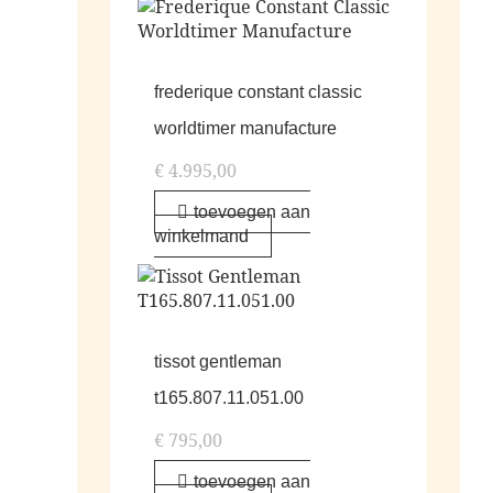
frederique constant classic
worldtimer manufacture
€
4.995,00
toevoegen aan
winkelmand
tissot gentleman
t165.807.11.051.00
€
795,00
toevoegen aan