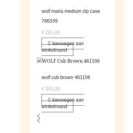
wolf maria medium zip case
766339
€
265,00
toevoegen aan
winkelmand
wolf cub brown 461106
€
365,00
toevoegen aan
winkelmand