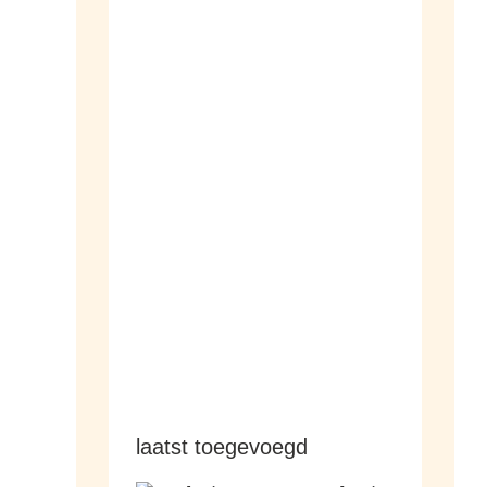
dameshorloges
herenhorloges
laatst toegevoegd