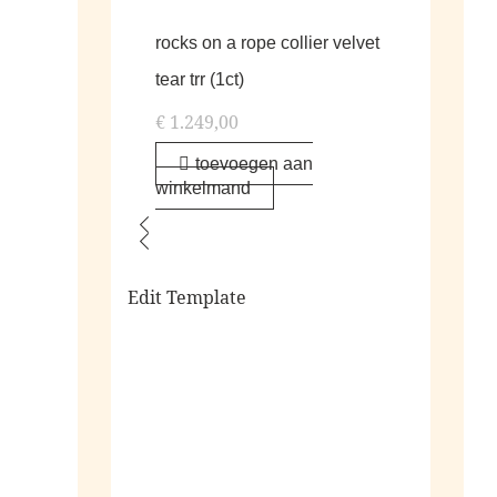
rocks on a rope collier velvet
tear trr (1ct)
€
1.249,00
toevoegen aan
winkelmand
Edit Template
alle living