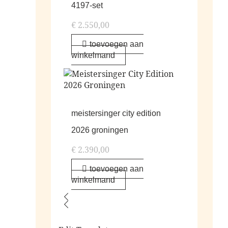
4197-set
€
2.550,00
toevoegen aan
winkelmand
meistersinger city edition
2026 groningen
€
2.390,00
toevoegen aan
winkelmand