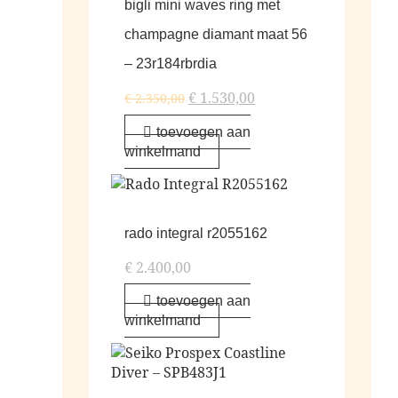
bigli mini waves ring met
champagne diamant maat 56
– 23r184rbrdia
€
1.530,00
€
2.350,00
toevoegen aan
winkelmand
rado integral r2055162
€
2.400,00
toevoegen aan
winkelmand