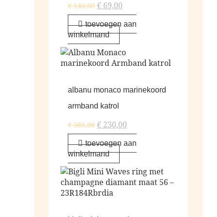
€
69,00
€
140,00
toevoegen aan
winkelmand
albanu monaco marinekoord
armband katrol
€
230,00
€
385,00
toevoegen aan
winkelmand