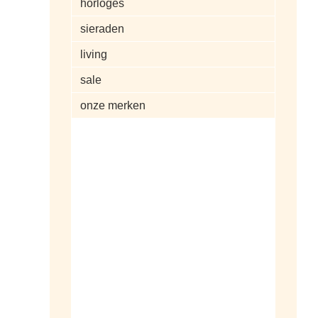
horloges
sieraden
living
sale
onze merken
alle artikelen
dameshorloges