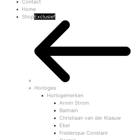
Contact
Home
Shop
Exclusief
Horloges
Horlogemerken
Armin Strom
Balmain
Christiaan van der Klaauw
Ebel
Frederique Constant