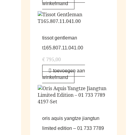
winkelmand
tissot gentleman
t165.807.11.041.00
€
795,00
toevoegen aan
winkelmand
oris aquis yangtze jiangtun
limited edition – 01 733 7789