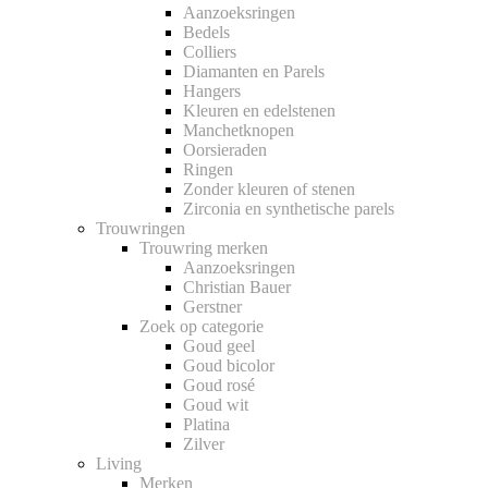
Aanzoeksringen
Bedels
Colliers
Diamanten en Parels
Hangers
Kleuren en edelstenen
Manchetknopen
Oorsieraden
Ringen
Zonder kleuren of stenen
Zirconia en synthetische parels
Trouwringen
Trouwring merken
Aanzoeksringen
Christian Bauer
Gerstner
Zoek op categorie
Goud geel
Goud bicolor
Goud rosé
Goud wit
Platina
Zilver
Living
Merken