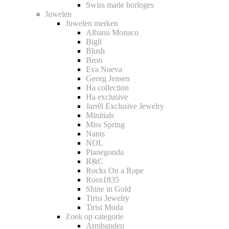
Swiss made horloges
Juwelen
Juwelen merken
Albanu Monaco
Bigli
Blush
Bron
Eva Nueva
Georg Jensen
Ha collection
Ha exclusive
Jarrèl Exclusive Jewelry
Minitials
Miss Spring
Nanis
NOL
Pianegonda
R&C
Rocks On a Rope
Roos1835
Shine in Gold
Tirisi Jewelry
Tirisi Moda
Zoek op categorie
Armbanden