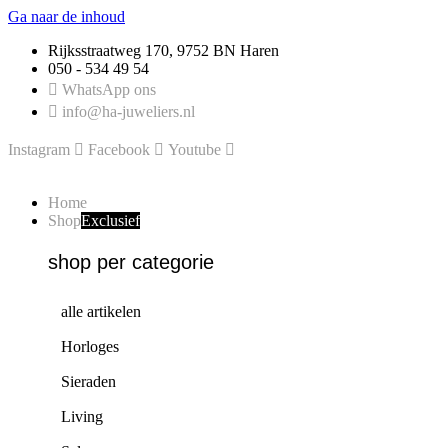
Ga naar de inhoud
Rijksstraatweg 170, 9752 BN Haren
050 - 534 49 54
WhatsApp ons
info@ha-juweliers.nl
Instagram
Facebook
Youtube
Home
Shop
Exclusief
shop per categorie
alle artikelen
Horloges
Sieraden
Living