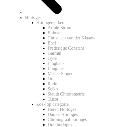
Horloges
Horlogemerken
Armin Strom
Balmain
Christiaan van der Klaauw
Ebel
Frederique Constant
Garmin
Gyre
Junghans
Longines
MeisterSinger
Oris
Rado
Seiko
Staudt Chronometrie
Tissot
Zoek op categorie
Heren Horloges
Dames Horloges
Chronograaf horloges
Duikhorloges