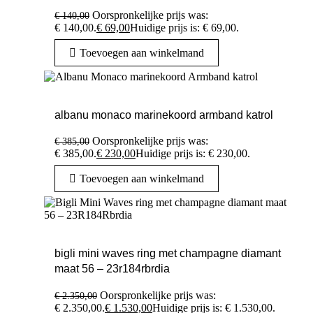
Oorspronkelijke prijs was:
€
140,00
€ 140,00.
€
69,00
Huidige prijs is: € 69,00.
Toevoegen aan winkelmand
albanu monaco marinekoord armband katrol
Oorspronkelijke prijs was:
€
385,00
€ 385,00.
€
230,00
Huidige prijs is: € 230,00.
Toevoegen aan winkelmand
bigli mini waves ring met champagne diamant
maat 56 – 23r184rbrdia
Oorspronkelijke prijs was:
€
2.350,00
€ 2.350,00.
€
1.530,00
Huidige prijs is: € 1.530,00.