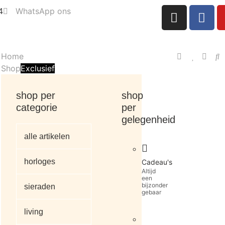
4
WhatsApp ons
Home
Shop
Exclusief
shop per
shop
categorie
per
gelegenheid
alle artikelen
horloges
Cadeau's
Altijd
een
bijzonder
sieraden
gebaar
living