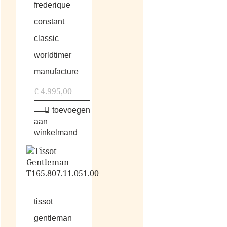
frederique
constant
classic
worldtimer
manufacture
€
4.995,00
toevoegen
aan
winkelmand
tissot
gentleman