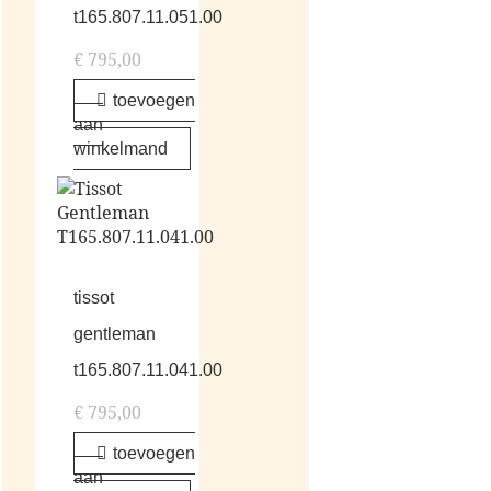
t165.807.11.051.00
€
795,00
toevoegen
aan
winkelmand
tissot
gentleman
t165.807.11.041.00
€
795,00
toevoegen
aan