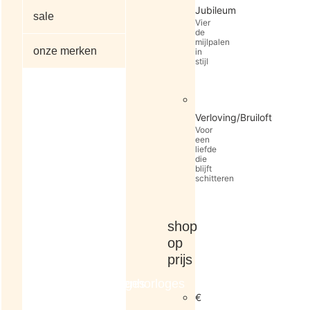
Jubileum
sale
Vier
de
mijlpalen
onze merken
in
stijl
alle
Verloving/Bruiloft
artikelen
Voor
een
liefde
die
blijft
schitteren
shop
op
prijs
dameshorloges
herenhorloges
€