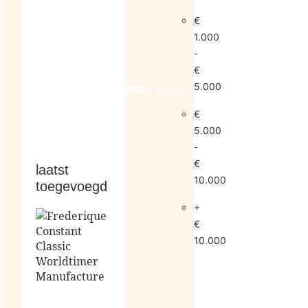
€
1.000
-
€
5.000
dameshorloges
herenhorloges
€
5.000
-
€
laatst
10.000
toegevoegd
+
€
10.000