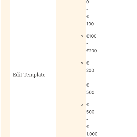
0
-
€
100
€100
living
sale
-
€200
€
200
Edit Template
-
€
500
alle
€
horloges
500
-
€
1.000