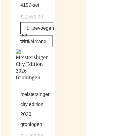
4197-set
€
2.550,00
toevoegen
aan
winkelmand
meistersinger
city edition
2026
groningen