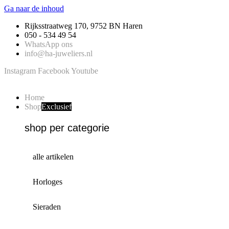
Ga naar de inhoud
Rijksstraatweg 170, 9752 BN Haren
050 - 534 49 54
WhatsApp ons
info@ha-juweliers.nl
Instagram
Facebook
Youtube
Home
Shop
Exclusief
shop per categorie
alle artikelen
Horloges
Sieraden