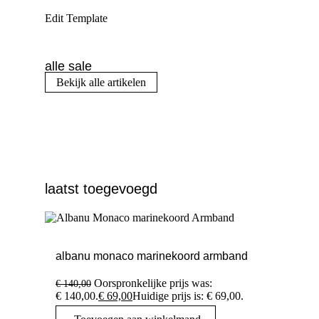
Edit Template
alle sale
Bekijk alle artikelen
laatst toegevoegd
albanu monaco marinekoord armband
Oorspronkelijke prijs was:
€
140,00
€ 140,00.
€
69,00
Huidige prijs is: € 69,00.