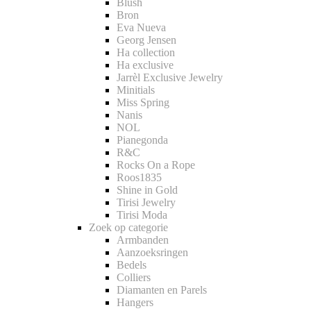
Blush
Bron
Eva Nueva
Georg Jensen
Ha collection
Ha exclusive
Jarrèl Exclusive Jewelry
Minitials
Miss Spring
Nanis
NOL
Pianegonda
R&C
Rocks On a Rope
Roos1835
Shine in Gold
Tirisi Jewelry
Tirisi Moda
Zoek op categorie
Armbanden
Aanzoeksringen
Bedels
Colliers
Diamanten en Parels
Hangers