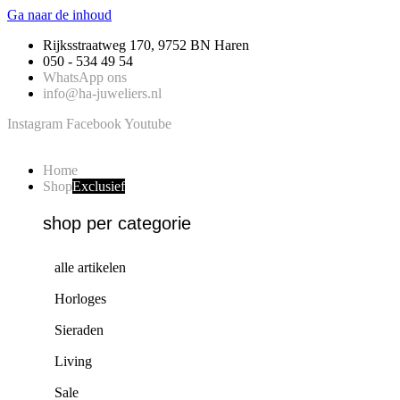
Ga naar de inhoud
Rijksstraatweg 170, 9752 BN Haren
050 - 534 49 54
WhatsApp ons
info@ha-juweliers.nl
Instagram
Facebook
Youtube
Home
Shop
Exclusief
shop per categorie
alle artikelen
Horloges
Sieraden
Living
Sale