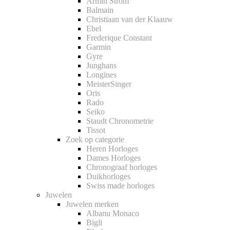
Armin Strom
Balmain
Christiaan van der Klaauw
Ebel
Frederique Constant
Garmin
Gyre
Junghans
Longines
MeisterSinger
Oris
Rado
Seiko
Staudt Chronometrie
Tissot
Zoek op categorie
Heren Horloges
Dames Horloges
Chronograaf horloges
Duikhorloges
Swiss made horloges
Juwelen
Juwelen merken
Albanu Monaco
Bigli