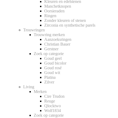
Kleuren en edelstenen
Manchetknopen
Oorsieraden
Ringen
Zonder kleuren of stenen
Zirconia en synthetische parels
Trouwringen
Trouwring merken
Aanzoeksringen
Christian Bauer
Gerstner
Zoek op categorie
Goud geel
Goud bicolor
Goud rosé
Goud wit
Platina
Zilver
Living
Merken
Cire Trudon
Reuge
Qlocktwo
Wolf1834
Zoek op categorie