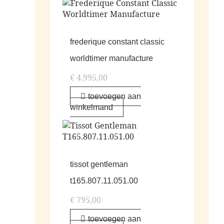
frederique constant classic
worldtimer manufacture
€
4.995,00
toevoegen aan
winkelmand
tissot gentleman
t165.807.11.051.00
€
795,00
toevoegen aan