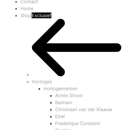
Contact
Home
Shop
Exclusief
Horloges
Horlogemerken
Armin Strom
Balmain
Christiaan van der Klaauw
Ebel
Frederique Constant