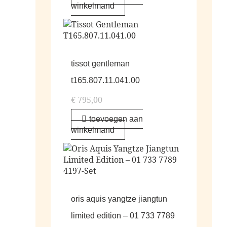
winkelmand
tissot gentleman
t165.807.11.041.00
€
795,00
toevoegen aan
winkelmand
oris aquis yangtze jiangtun
limited edition – 01 733 7789