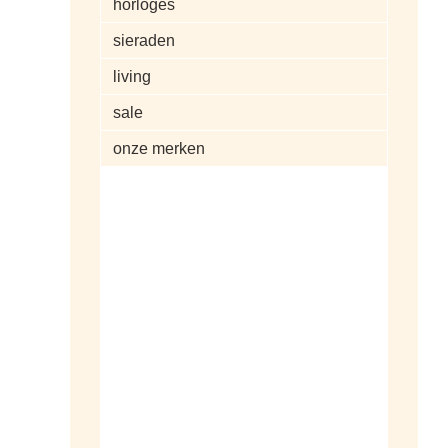
horloges
sieraden
living
sale
onze merken
alle artikelen
dameshorloges