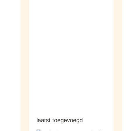
dameshorloges
herenhorloges
laatst toegevoegd