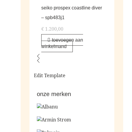
seiko prospex coastline diver
– spb483j1
€
1.200,00
toevoegen aan
winkelmand
Edit Template
onze merken
Ga naar de shop
Ga naar de shop