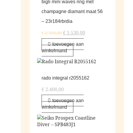
bigli mini waves ring met
champagne diamant maat 56
– 23r184rbrdia
€
1.530,00
€
2.350,00
toevoegen aan
winkelmand
rado integral r2055162
€
2.400,00
toevoegen aan
winkelmand