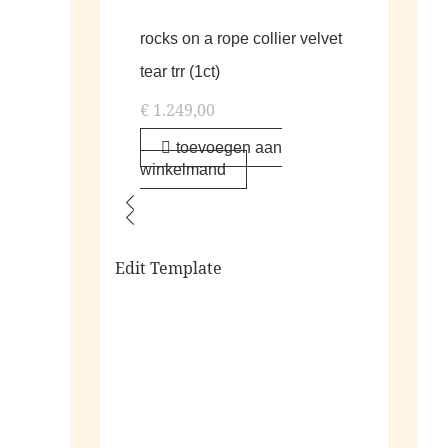
rocks on a rope collier velvet
tear trr (1ct)
€
1.249,00
toevoegen aan
winkelmand
Edit Template
alle living