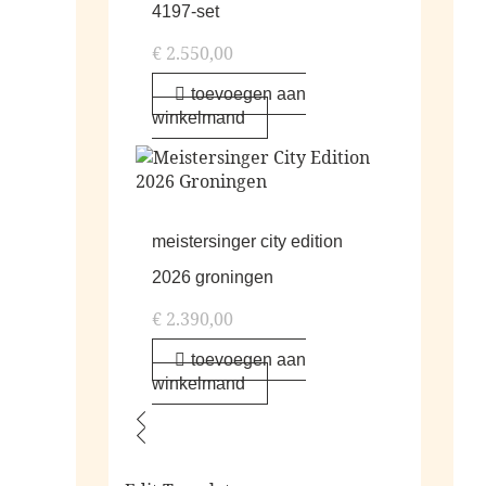
4197-set
€
2.550,00
toevoegen aan
winkelmand
meistersinger city edition
2026 groningen
€
2.390,00
toevoegen aan
winkelmand