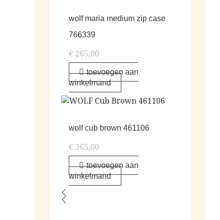
wolf maria medium zip case
766339
€
265,00
toevoegen aan
winkelmand
wolf cub brown 461106
€
365,00
toevoegen aan
winkelmand