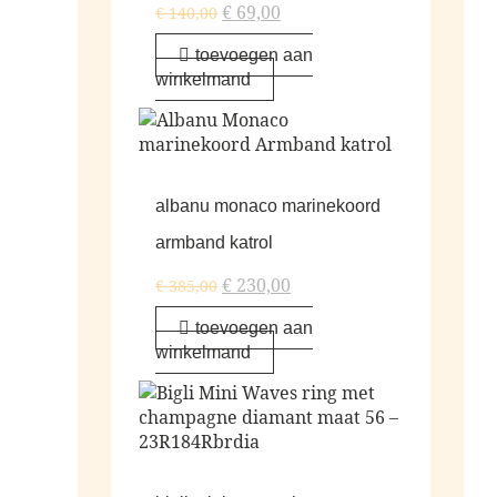
€
69,00
€
140,00
toevoegen aan
winkelmand
albanu monaco marinekoord
armband katrol
€
230,00
€
385,00
toevoegen aan
winkelmand